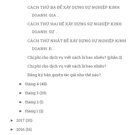
CÁCH THỨ BA ĐỂ XÂY DỰNG SỰ NGHIỆP KINH
DOANH: GIA ...
CÁCH THỨ HAI ĐỂ XÂY DỰNG SỰ NGHIỆP KINH
DOANH: SỰ ...
CÁCH THỨ NHẤT ĐỂ XÂY DỰNG SỰ NGHIỆP KINH
DOANH: Đ...
Chi phí cho dịch vụ viết sách là bao nhiêu? (phần 2)
Chi phí cho dịch vụ viết sách là bao nhiêu?
Đăng ký bản quyền tác giả như thế nào?
tháng 4
(48)
►
tháng 3
(29)
►
tháng 2
(1)
►
tháng 1
(2)
►
2017
(30)
►
2016
(16)
►