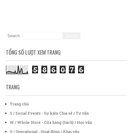
TỔNG SỐ LƯỢT XEM TRANG
5
8
6
0
7
6
TRANG
Trang chủ
S / Social Events - Sự kiện Chia sẻ / Tư vấn
W / Whole Store - Cửa hàng (Sách) / Học vấn
O / Operational - Hoạt động / Khai vấn