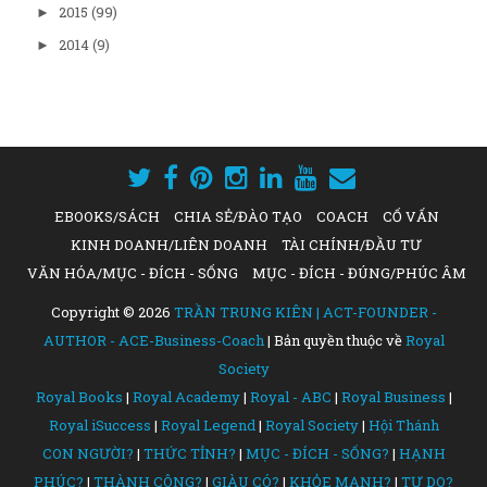
2015
(99)
►
2014
(9)
►
EBOOKS/SÁCH
CHIA SẺ/ĐÀO TẠO
COACH
CỐ VẤN
KINH DOANH/LIÊN DOANH
TÀI CHÍNH/ĐẦU TƯ
VĂN HÓA/MỤC - ĐÍCH - SỐNG
MỤC - ĐÍCH - ĐÚNG/PHÚC ÂM
Copyright ©
2026
TRẦN TRUNG KIÊN | ACT-FOUNDER -
AUTHOR - ACE-Business-Coach
| Bản quyền thuộc về
Royal
Society
Royal Books
|
Royal Academy
|
Royal - ABC
|
Royal Business
|
Royal iSuccess
|
Royal Legend
|
Royal Society
|
Hội Thánh
CON NGƯỜI?
|
THỨC TỈNH?
|
MỤC - ĐÍCH - SỐNG?
|
HẠNH
PHÚC?
|
THÀNH CÔNG?
|
GIÀU CÓ?
|
KHỎE MẠNH?
|
TỰ DO?