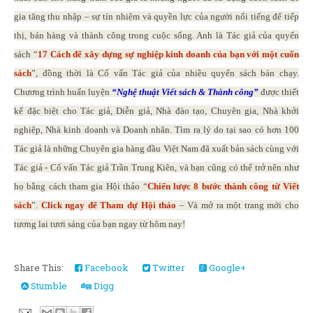
gia tăng thu nhập – sự tín nhiệm và quyền lực của người nổi tiếng để tiếp
thị, bán hàng và thành công trong cuộc sống. Anh là Tác giả của quyển
sách “
17 Cách để xây dựng sự nghiệp kinh doanh của bạn với một cuốn
sách
”, đồng thời là Cố vấn Tác giả của nhiều quyển sách bán chạy.
Chương trình huấn luyện
“Nghệ thuật Viết sách
& Thành công
”
được thiết
kế đặc biệt cho Tác giả, Diễn giả, Nhà đào tạo, Chuyên gia, Nhà khởi
nghiệp, Nhà kinh doanh và Doanh nhân. Tìm ra lý do tại sao có hơn 100
Tác giả là những Chuyên gia hàng đầu Việt Nam đã xuất bản sách cùng với
Tác giả - Cố vấn Tác giả Trần Trung Kiên, và bạn cũng có thể trở nên như
họ bằng cách tham gia Hội thảo “
Chiến lược 8 bước thành công từ Viết
sách
”.
Click ngay để Tham dự Hội thảo
– Và mở ra một trang mới cho
tương lai tươi sáng của bạn ngay từ hôm nay!
Share This:
Facebook
Twitter
Google+
Stumble
Digg