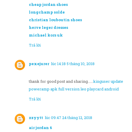
cheap jordan shoes
longchamp solde
christian louboutin shoes
herve leger dresses
michael kors uk
Trả lời
pexejurer
lúc 14:18 5 tháng 10, 2018
thank for good post and sharing......
kinguser update
poweramp apk full version
leo playcard android
Trả lời
zzyytt
lúc 09:47 24 tháng 12, 2018
air jordan 6