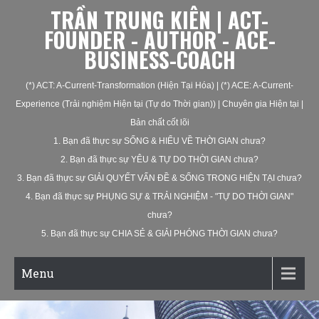
TRẦN TRUNG KIÊN | ACT-
FOUNDER - AUTHOR - ACE-
BUSINESS-COACH
(*) ACT: A-Current-Transformation (Hiện Tại Hóa) | (*) ACE: A-Current-
Experience (Trải nghiệm Hiện tại (Tự do Thời gian)) | Chuyên gia Hiện tại |
Bản chất cốt lõi
1. Bạn đã thực sự SỐNG & HIỂU VỀ THỜI GIAN chưa?
2. Bạn đã thực sự YÊU & TỰ DO THỜI GIAN chưa?
3. Bạn đã thực sự GIẢI QUYẾT VẤN ĐỀ & SỐNG TRONG HIỆN TẠI chưa?
4. Bạn đã thực sự PHỤNG SỰ & TRẢI NGHIỆM - "TỰ DO THỜI GIAN"
chưa?
5. Bạn đã thực sự CHIA SẺ & GIẢI PHÓNG THỜI GIAN chưa?
Menu