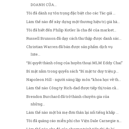
DOANH CỦA...
Tôi đã dành sự tôn trọng đặc biệt cho các Tác giả ...
Làm thế nào để xây dựng một thương hiệu trị giá hà...
Tôi đã biết đến Philip Kotler là cha đẻ của market...
Russell Brunson đã dạy cách thu thập được danh sác...
Christian Warren đã bán được sản phẩm dịch vụ
Inte...
“Bí quyết thành công của huyền thoại MLM Eddy Chai”
Bí mật nằm trong quyển sách “Bí mật tư duy triệu p...
Napoleon Hill - người sáng lập môn “khoa học về th...
Làm thế nào Công ty Rich-dad được tiếp thị toàn cầ...
Brendon Burchard đã trở thành chuyên gia của
những...
Làm thế nào một bà mẹ đơn thân lại nổi tiếng khắp ...
Tôi đã quảng cáo miễn phí cho Viện Dale Carnegie n...