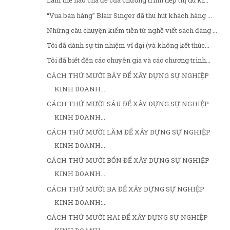
Làm thế nào cha đẻ của chương trình tiếp thị du kí...
“Vua bán hàng” Blair Singer đã thu hút khách hàng ...
Những câu chuyện kiếm tiền từ nghề viết sách đáng ...
Tôi đã dành sự tín nhiệm vĩ đại (và không kết thúc...
Tôi đã biết đến các chuyên gia và các chương trình...
CÁCH THỨ MƯỜI BẢY ĐỂ XÂY DỰNG SỰ NGHIỆP
KINH DOANH...
CÁCH THỨ MƯỜI SÁU ĐỂ XÂY DỰNG SỰ NGHIỆP
KINH DOANH...
CÁCH THỨ MƯỜI LĂM ĐỂ XÂY DỰNG SỰ NGHIỆP
KINH DOANH...
CÁCH THỨ MƯỜI BỐN ĐỂ XÂY DỰNG SỰ NGHIỆP
KINH DOANH...
CÁCH THỨ MƯỜI BA ĐỂ XÂY DỰNG SỰ NGHIỆP
KINH DOANH:...
CÁCH THỨ MƯỜI HAI ĐỂ XÂY DỰNG SỰ NGHIỆP