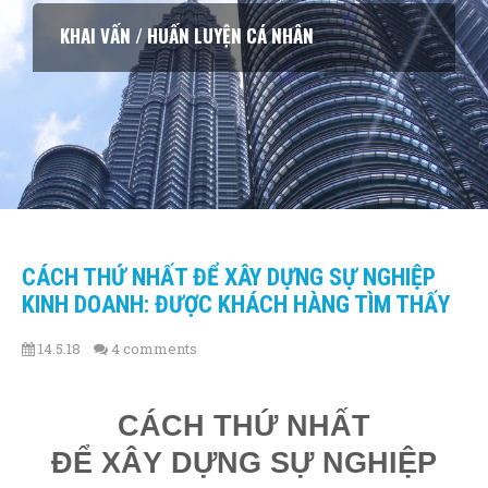
KHAI VẤN / HUẤN LUYỆN CÁ NHÂN
CÁCH THỨ NHẤT ĐỂ XÂY DỰNG SỰ NGHIỆP
KINH DOANH: ĐƯỢC KHÁCH HÀNG TÌM THẤY
14.5.18
4 comments
CÁCH THỨ NHẤT
ĐỂ XÂY DỰNG SỰ NGHIỆP