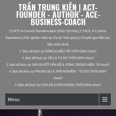
TRẦN TRUNG KIÊN | ACT-
FOUNDER - AUTHOR - ACE-
BUSINESS-COACH
(*) ACT: A-Current-Transformation (Hiện Tại Hóa) | (*) ACE: A-Current-
Experience (Trải nghiệm Hiện tại (Tự do Thời gian)) | Chuyên gia Hiện tại |
Bản chất cốt lõi
1. Bạn đã thực sự SỐNG & HIỂU VỀ THỜI GIAN chưa?
2. Bạn đã thực sự YÊU & TỰ DO THỜI GIAN chưa?
3. Bạn đã thực sự GIẢI QUYẾT VẤN ĐỀ & SỐNG TRONG HIỆN TẠI chưa?
4. Bạn đã thực sự PHỤNG SỰ & TRẢI NGHIỆM - "TỰ DO THỜI GIAN"
chưa?
5. Bạn đã thực sự CHIA SẺ & GIẢI PHÓNG THỜI GIAN chưa?
Menu