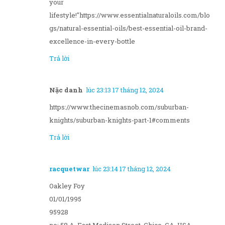
your
lifestyle!"https://www.essentialnaturaloils.com/blo
gs/natural-essential-oils/best-essential-oil-brand-
excellence-in-every-bottle
Trả lời
Nặc danh
lúc 23:13 17 tháng 12, 2024
https://www.thecinemasnob.com/suburban-
knights/suburban-knights-part-1#comments
Trả lời
racquetwar
lúc 23:14 17 tháng 12, 2024
Oakley Foy
01/01/1995
95928