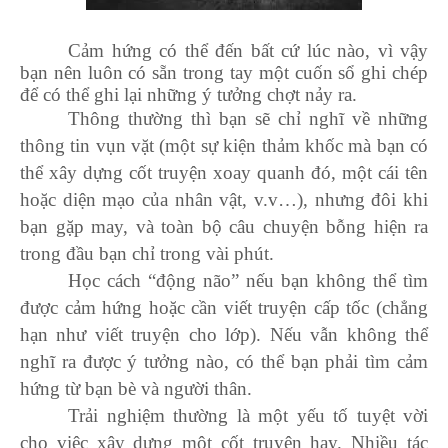
Cảm hứng có thể đến bất cứ lúc nào, vì vậy
bạn nên luôn có sẵn trong tay một cuốn sổ ghi chép
để có thể ghi lại những ý tưởng chợt nảy ra.
Thông thường thì bạn sẽ chỉ nghĩ về những
thông tin vụn vặt (một sự kiện thảm khốc mà bạn có
thể xây dựng cốt truyện xoay quanh đó, một cái tên
hoặc diện mạo của nhân vật, v.v…), nhưng đôi khi
bạn gặp may, và toàn bộ câu chuyện bỗng hiện ra
trong đầu bạn chỉ trong vài phút.
Học cách “động não” nếu bạn không thể tìm
được cảm hứng hoặc cần viết truyện cấp tốc (chẳng
hạn như viết truyện cho lớp). Nếu vẫn không thể
nghĩ ra được ý tưởng nào, có thể bạn phải tìm cảm
hứng từ bạn bè và người thân.
Trải nghiệm thường là một yếu tố tuyệt vời
cho việc xây dựng một cốt truyện hay. Nhiều tác