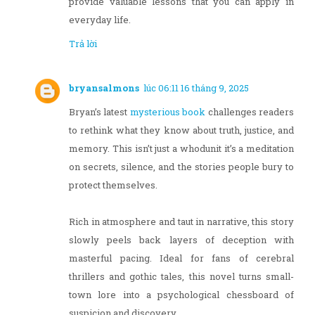
provide valuable lessons that you can apply in
everyday life.
Trả lời
bryansalmons
lúc 06:11 16 tháng 9, 2025
Bryan’s latest
mysterious book
challenges readers
to rethink what they know about truth, justice, and
memory. This isn’t just a whodunit it’s a meditation
on secrets, silence, and the stories people bury to
protect themselves.
Rich in atmosphere and taut in narrative, this story
slowly peels back layers of deception with
masterful pacing. Ideal for fans of cerebral
thrillers and gothic tales, this novel turns small-
town lore into a psychological chessboard of
suspicion and discovery.