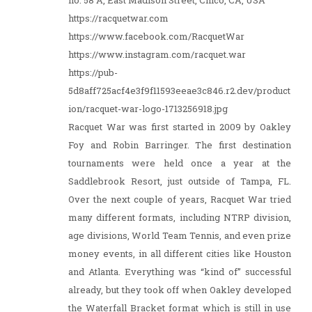
no: 58 A, East Madison Street, Chico, CA, USA
https://racquetwar.com
https://www.facebook.com/RacquetWar
https://www.instagram.com/racquet.war
https://pub-
5d8aff725acf4e3f9f11593eeae3c846.r2.dev/product
ion/racquet-war-logo-1713256918.jpg
Racquet War was first started in 2009 by Oakley
Foy and Robin Barringer. The first destination
tournaments were held once a year at the
Saddlebrook Resort, just outside of Tampa, FL.
Over the next couple of years, Racquet War tried
many different formats, including NTRP division,
age divisions, World Team Tennis, and even prize
money events, in all different cities like Houston
and Atlanta. Everything was “kind of” successful
already, but they took off when Oakley developed
the Waterfall Bracket format which is still in use