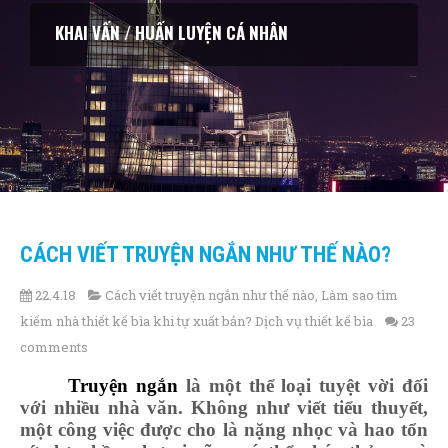
KHAI VẤN / HUẤN LUYỆN CÁ NHÂN
CÁCH VIẾT TRUYỆN NGẮN NHƯ THẾ NÀO?
22.4.18
Cách viết truyện ngắn như thế nào
,
Làm sao tìm
kiếm nhà thiết kế bìa khi tự xuất bản? Dịch vụ thiết kế bìa
23
comments
Truyện ngắn
là một thể loại tuyệt vời đối
với nhiều nhà văn. Không như viết tiểu thuyết,
một công việc được cho là nặng nhọc và hao tổn