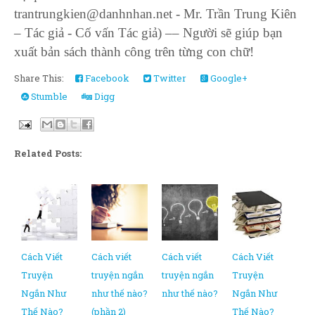
trantrungkien@danhnhan.net - Mr. Trần Trung Kiên
– Tác giả - Cố vấn Tác giả) –– Người sẽ giúp bạn
xuất bản sách thành công trên từng con chữ!
Share This:
Facebook
Twitter
Google+
Stumble
Digg
Related Posts:
Cách Viết
Cách viết
Cách viết
Cách Viết
Truyện
truyện ngắn
truyện ngắn
Truyện
Ngắn Như
như thế nào?
như thế nào?
Ngắn Như
Thế Nào?
(phần 2)
Thế Nào?