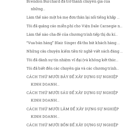
Brendon Burchard đã trở thành chuyên gia của
những...
Làm thế nào một bà mẹ đơn thân lại nổi tiếng khắp ...
Tôi đã quảng cáo miễn phí cho Viện Dale Carnegie n...
Làm thế nào cha đẻ của chương trình tiếp thị du kí...
“Vua bán hàng” Blair Singer đã thu hút khách hàng ...
Những câu chuyện kiếm tiền từ nghề viết sách đáng ...
Tôi đã dành sự tín nhiệm vĩ đại (và không kết thúc...
Tôi đã biết đến các chuyên gia và các chương trình...
CÁCH THỨ MƯỜI BẢY ĐỂ XÂY DỰNG SỰ NGHIỆP
KINH DOANH...
CÁCH THỨ MƯỜI SÁU ĐỂ XÂY DỰNG SỰ NGHIỆP
KINH DOANH...
CÁCH THỨ MƯỜI LĂM ĐỂ XÂY DỰNG SỰ NGHIỆP
KINH DOANH...
CÁCH THỨ MƯỜI BỐN ĐỂ XÂY DỰNG SỰ NGHIỆP