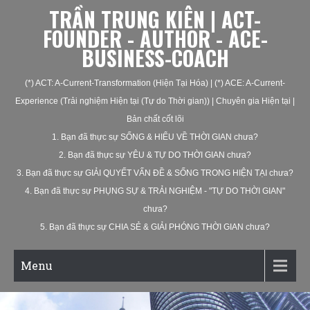
TRẦN TRUNG KIÊN | ACT-
FOUNDER - AUTHOR - ACE-
BUSINESS-COACH
(*) ACT: A-Current-Transformation (Hiện Tại Hóa) | (*) ACE: A-Current-
Experience (Trải nghiệm Hiện tại (Tự do Thời gian)) | Chuyên gia Hiện tại |
Bản chất cốt lõi
1. Bạn đã thực sự SỐNG & HIỂU VỀ THỜI GIAN chưa?
2. Bạn đã thực sự YÊU & TỰ DO THỜI GIAN chưa?
3. Bạn đã thực sự GIẢI QUYẾT VẤN ĐỀ & SỐNG TRONG HIỆN TẠI chưa?
4. Bạn đã thực sự PHỤNG SỰ & TRẢI NGHIỆM - "TỰ DO THỜI GIAN"
chưa?
5. Bạn đã thực sự CHIA SẺ & GIẢI PHÓNG THỜI GIAN chưa?
Menu