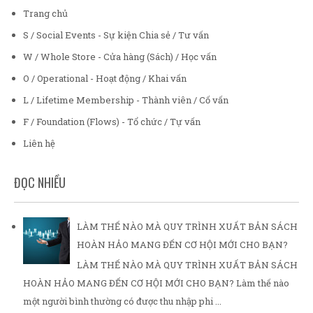
Trang chủ
S / Social Events - Sự kiện Chia sẻ / Tư vấn
W / Whole Store - Cửa hàng (Sách) / Học vấn
O / Operational - Hoạt động / Khai vấn
L / Lifetime Membership - Thành viên / Cố vấn
F / Foundation (Flows) - Tổ chức / Tự vấn
Liên hệ
ĐỌC NHIỀU
LÀM THẾ NÀO MÀ QUY TRÌNH XUẤT BẢN SÁCH
HOÀN HẢO MANG ĐẾN CƠ HỘI MỚI CHO BẠN?
LÀM THẾ NÀO MÀ QUY TRÌNH XUẤT BẢN SÁCH
HOÀN HẢO MANG ĐẾN CƠ HỘI MỚI CHO BẠN? Làm thế nào
một người bình thường có được thu nhập phi ...