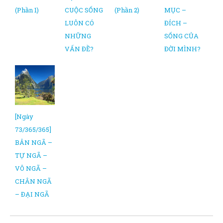
(Phần 1)
CUỘC SỐNG
(Phần 2)
MỤC –
LUÔN CÓ
ĐÍCH –
NHỮNG
SỐNG CỦA
VẤN ĐỀ?
ĐỜI MÌNH?
[Ngày
73/365/365]
BẢN NGÃ –
TỰ NGÃ –
VÔ NGÃ –
CHÂN NGÃ
– ĐẠI NGÃ