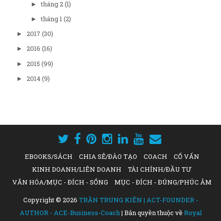
tháng 2
(1)
►
tháng 1
(2)
►
2017
(30)
►
2016
(16)
►
2015
(99)
►
2014
(9)
►
EBOOKS/SÁCH
CHIA SẺ/ĐÀO TẠO
COACH
CỐ VẤN
KINH DOANH/LIÊN DOANH
TÀI CHÍNH/ĐẦU TƯ
VĂN HÓA/MỤC - ĐÍCH - SỐNG
MỤC - ĐÍCH - ĐÚNG/PHÚC ÂM
Copyright ©
2026
TRẦN TRUNG KIÊN | ACT-FOUNDER -
AUTHOR - ACE-Business-Coach
| Bản quyền thuộc về
Royal