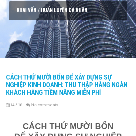
KHAI VẤN / HUẤN LUYỆN CÁ NHÂN
CÁCH THỨ MƯỜI BỐN ĐỂ XÂY DỰNG SỰ
NGHIỆP KINH DOANH: THU THẬP HÀNG NGÀN
KHÁCH HÀNG TIỀM NĂNG MIỄN PHÍ
14.5.18
No comments
CÁCH THỨ MƯỜI BỐN