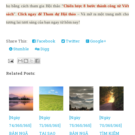
họ bằng cách tham gia Hội thảo “
Chiến lược 8 bước thành công từ Viết
sách
”.
Click ngay để Tham dự Hội thảo
– Và mở ra một trang mới cho
tương lai tươi sáng của bạn ngay từ hôm nay!
Share This:
Facebook
Twitter
Google+
Stumble
Digg
Related Posts:
[Ngày
[Ngày
[Ngày
[Ngày
74/365/365]
71/365/365]
75/365/365]
70/365/365]
BẢN NGÃ
TẠI SAO
BẢN NGÃ
TÌM KIẾM