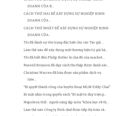
DOANH CỦA B...
CÁCH THỨ HAI ĐỂ XÂY DỰNG SỰ NGHIỆP KINH
DOANH CỦA ...
CÁCH THỨ NHẤT ĐỂ XÂY DỰNG SỰ NGHIỆP KINH
DOANH CỦA...
Tôi đã dành sự tôn trọng đặc biệt cho các Tác giả ...
Làm thế nào để xây dựng một thương hiệu trị giá hà...
Tôi đã biết đến Philip Kotler là cha đẻ của market...
Russell Brunson đã dạy cách thu thập được danh sác...
Christian Warren đã bán được sản phẩm dịch vụ
Inte...
“Bí quyết thành công của huyền thoại MLM Eddy Chai”
Bí mật nằm trong quyển sách “Bí mật tư duy triệu p...
Napoleon Hill - người sáng lập môn “khoa học về th...
Làm thế nào Công ty Rich-dad được tiếp thị toàn cầ...