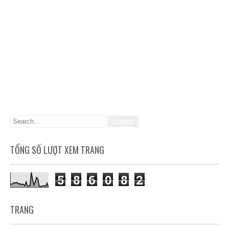
TỔNG SỐ LƯỢT XEM TRANG
5
8
6
0
8
2
TRANG