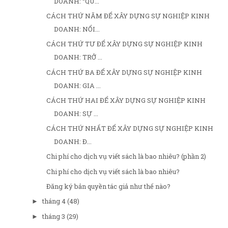
DOANH: “QU...
CÁCH THỨ NĂM ĐỂ XÂY DỰNG SỰ NGHIỆP KINH
DOANH: NỔI...
CÁCH THỨ TƯ ĐỂ XÂY DỰNG SỰ NGHIỆP KINH
DOANH: TRỞ ...
CÁCH THỨ BA ĐỂ XÂY DỰNG SỰ NGHIỆP KINH
DOANH: GIA ...
CÁCH THỨ HAI ĐỂ XÂY DỰNG SỰ NGHIỆP KINH
DOANH: SỰ ...
CÁCH THỨ NHẤT ĐỂ XÂY DỰNG SỰ NGHIỆP KINH
DOANH: Đ...
Chi phí cho dịch vụ viết sách là bao nhiêu? (phần 2)
Chi phí cho dịch vụ viết sách là bao nhiêu?
Đăng ký bản quyền tác giả như thế nào?
tháng 4
(48)
►
tháng 3
(29)
►