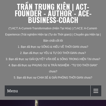
TRẦN TRUNG KIÊN | ACT-
FOUNDER - AUTHOR - ACE-
BUSINESS-COACH
(*) ACT: A-Current-Transformation (Hiện Tại Hóa) | (*) ACE: A-Current-
Experience (Trải nghiệm Hiện tại (Tự do Thời gian)) | Chuyên gia Hiện tại |
Bản chất cốt lõi
1. Bạn đã thực sự SỐNG & HIỂU VỀ THỜI GIAN chưa?
2. Bạn đã thực sự YÊU & TỰ DO THỜI GIAN chưa?
3. Bạn đã thực sự GIẢI QUYẾT VẤN ĐỀ & SỐNG TRONG HIỆN TẠI chưa?
4. Bạn đã thực sự PHỤNG SỰ & TRẢI NGHIỆM - "TỰ DO THỜI GIAN"
chưa?
5. Bạn đã thực sự CHIA SẺ & GIẢI PHÓNG THỜI GIAN chưa?
Menu