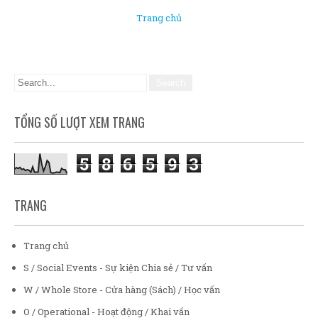
Trang chủ
TỔNG SỐ LƯỢT XEM TRANG
5
8
6
5
9
3
TRANG
Trang chủ
S / Social Events - Sự kiện Chia sẻ / Tư vấn
W / Whole Store - Cửa hàng (Sách) / Học vấn
O / Operational - Hoạt động / Khai vấn