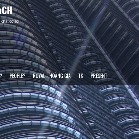
ACH
chất cốt lõi
?
PEOPLE?
ROYAL - HOÀNG GIA
TK
PRESENT