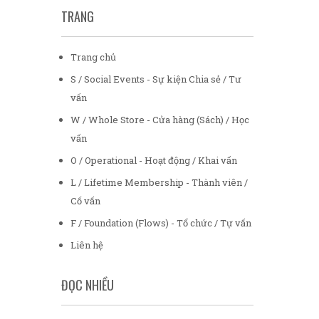
TRANG
Trang chủ
S / Social Events - Sự kiện Chia sẻ / Tư
vấn
W / Whole Store - Cửa hàng (Sách) / Học
vấn
O / Operational - Hoạt động / Khai vấn
L / Lifetime Membership - Thành viên /
Cố vấn
F / Foundation (Flows) - Tổ chức / Tự vấn
Liên hệ
ĐỌC NHIỀU