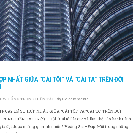
ỢP NHẤT GIỮA “CÁI TÔI” VÀ “CÁI TA” TRÊN ĐỜI
I
NOW
,
SỐNG TRONG HIỆN TẠI
No comments
 NGÀY 26] SỰ HỢP NHẤT GIỮA “CÁI TÔI” VÀ “CÁI TA” TRÊN ĐỜI
G HIỆN TẠI TK (*) – Hỏi: “Cái tôi” là gì? Và làm thế nào hành trình
ng ta đạt được những gì mình muốn? Hoàng Gia – Đáp: Một trong những