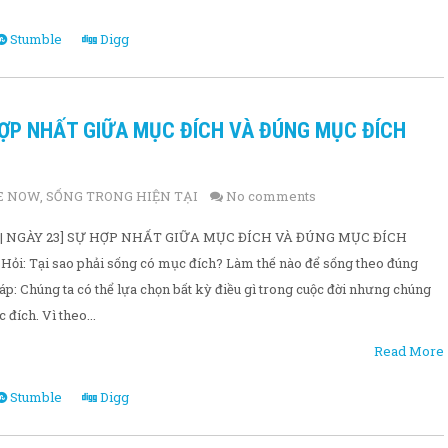
Stumble
Digg
 HỢP NHẤT GIỮA MỤC ĐÍCH VÀ ĐÚNG MỤC ĐÍCH
HE NOW
,
SỐNG TRONG HIỆN TẠI
No comments
 | NGÀY 23] SỰ HỢP NHẤT GIỮA MỤC ĐÍCH VÀ ĐÚNG MỤC ĐÍCH
ỏi: Tại sao phải sống có mục đích? Làm thế nào để sống theo đúng
p: Chúng ta có thể lựa chọn bất kỳ điều gì trong cuộc đời nhưng chúng
đích. Vì theo...
Read More
Stumble
Digg