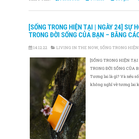
[SỐNG TRONG HIỆN TẠI | NGÀY 24] SỰ 
TRONG ĐỜI SỐNG CỦA BẠN – BẰNG CÁC
14.12.22
LIVING IN THE NOW
,
SỐNG TRONG HIỆN
[SỐNG TRONG HIỆN TẠI 
TRONG ĐỜI SỐNG CỦA BẠ
Tương lai là gì? Và nếu số
không nghĩ về tương lai 