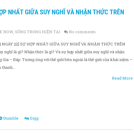
 HỢP NHẤT GIỮA SUY NGHĨ VÀ NHẬN THỨC TRÊN
HE NOW
,
SỐNG TRONG HIỆN TẠI
No comments
 | NGÀY 22] SỰ HỢP NHẤT GIỮA SUY NGHĨ VÀ NHẬN THỨC TRÊN
y nghĩ là gì? Nhận thức là gì? Và sự hợp nhất giữa suy nghĩ và nhận
 Gia – Đáp: Tương ứng với thế giới bên ngoài là thế giới của khái niệm –
 thanh...
Read More
Stumble
Digg