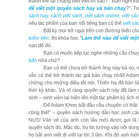
thanh thế lại chẳng biết viết thì sao?”. Bạn nghĩ t
để viết một quyển sách hay và bán chạy
?”. T
sách
hay
,
cách viết sách
,
viết sách online
,
viết sá
nếu tác phẩm của bạn nổi tiếng bạn có thể
viết sá
Bất kỳ mọi trở ngại trên con đường biến 
kiếm tiền
, thì khóa học “
Làm thế nào để viết mộ
nan đề đó.
Bạn có muốn tiếp tục nghe những câu chuy
bản
nữa chứ?
Bạn có thể chưa trở thành ông này bà nọ,
vẫn có thể trở thành tác giả bán chạy nhất! Adam
chứng cho những điều tôi nói. Thiên hạ đã bàn tán
thời kỳ khác. Và rõ ràng quyển sách này đã làm 
sinh – sinh viên lại hiện lên một tác phẩm kỳ tích 
Để Adam Khoo bắt đầu câu chuyện có thật của
cũng thế!” – quyển sách hướng dẫn học sinh các
NUS! Văn vẻ của anh còn lâu mới được gọi là 
quyển sách đó. Mặc dù, họ tin tưởng vào nội dung
họ bắt anh viết đi viết lại tới 3 lần. Khi đó anh mớ