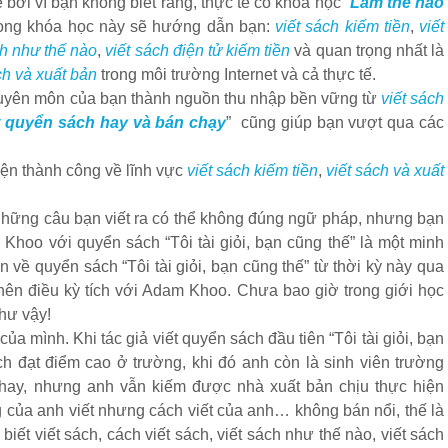
hế bởi vì bạn không biết rằng, thực tế có khóa học “
Làm thế nào
rong khóa học này sẽ hướng dẫn bạn:
viết sách kiếm tiền
,
viết
ch như thế nào
,
viết sách điện tử kiếm tiền
và quan trọng nhất là
ch và xuất bản
trong môi trường Internet và cả thực tế.
chuyên môn của bạn thành nguồn thu nhập bền vững từ
viết sách
t quyển sách hay và bán chạy
” cũng giúp bạn vượt qua các
ện thành công về lĩnh vực
viết sách kiếm tiền
,
viết sách và xuất
 những câu bạn viết ra có thể không đúng ngữ pháp, nhưng bạn
 Khoo với quyển sách “Tôi tài giỏi, bạn cũng thế” là một minh
 về quyển sách “Tôi tài giỏi, bạn cũng thế” từ thời kỳ này qua
nên điều kỳ tích với Adam Khoo. Chưa bao giờ trong giới học
như vậy!
 mình. Khi tác giả viết quyển sách đầu tiên “Tôi tài giỏi, bạn
h đạt điểm cao ở trường, khi đó anh còn là sinh viên trường
hay, nhưng anh vẫn kiếm được nhà xuất bản chịu thực hiện
 của anh viết nhưng cách viết của anh… không bán nổi, thế là
i biết viết sách, cách viết sách, viết sách như thế nào, viết sách