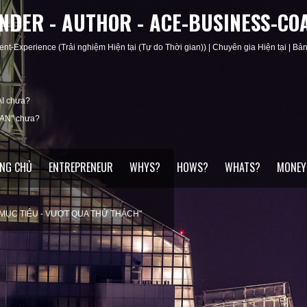
UNDER - AUTHOR - ACE-BUSINESS-CO
ent-Experience (Trải nghiệm Hiện tại (Tự do Thời gian)) | Chuyên gia Hiện tại | Bản 
I chưa?
IAN" chưa?
NG CHỦ
ENTREPRENEUR
WHYS?
HOWS?
WHATS?
MONEY
ỆN CÁ NHÂN
ĐÚNG MỤC ĐÍCH"