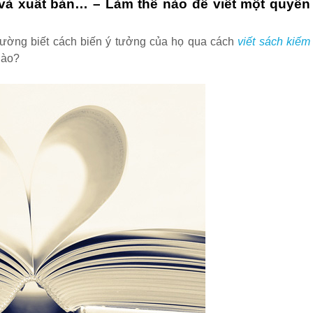
 và xuất bản
… –
Làm thế nào để viết một quyển
hường biết cách biến ý tưởng của họ qua cách
viết sách kiếm
nào?