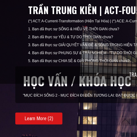
TRẦN TRUNG KIÊN | ACT-FO
(*) ACT: A-Current-Transformation (Hiện Tại Hóa) | (*) ACE: A-Curr
1. Bạn đã thực sự SỐNG & HIỂU VỀ THỜI GIAN chưa?
2. Bạn đã thực sự YÊU & TỰ DO THỜI GIAN chưa?
3. Bạn đã thực sự GIẢI QUYẾT VẤN ĐỀ & SỐNG TRONG HIỆN TẠ
4. Bạn đã thực sự PHỤNG SỰ & TRẢI NGHIỆM - "TỰ DO THỜI G
5. Bạn đã thực sự CHIA SẺ & GIẢI PHÓNG THỜI GIAN chưa?
TRA
KHAI VẤN / HUẤN LUY
"MỤC ĐÍCH SỐNG 3 - MỤC ĐÍCH TRONG HIỆN TẠI: SỐNG THEO 
Learn More (3)