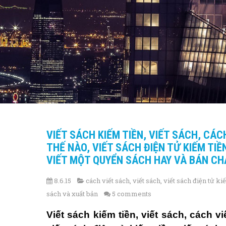
VIẾT SÁCH KIẾM TIỀN, VIẾT SÁCH, CÁC
THẾ NÀO, VIẾT SÁCH ĐIỆN TỬ KIẾM TI
VIẾT MỘT QUYỂN SÁCH HAY VÀ BÁN CH
8.6.15
cách viết sách
,
viết sách
,
viết sách điện tử ki
sách và xuất bản
5 comments
Viết sách kiếm tiền
,
viết sách
,
cách vi