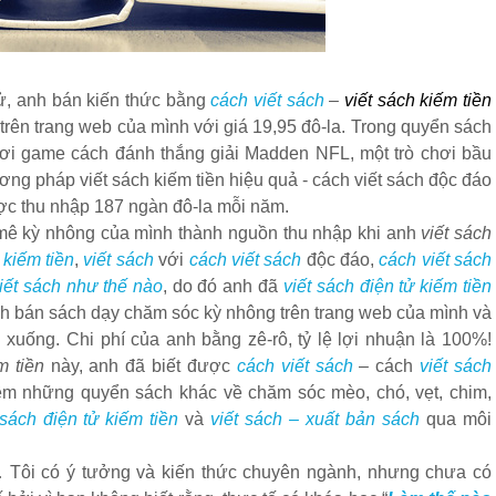
 tử, anh bán kiến thức bằng
cách viết sách
–
viết sách kiếm tiền
 trên trang web của mình với giá 19,95 đô-la. Trong quyển sách
hơi game cách đánh thắng giải Madden NFL, một trò chơi bầu
ương pháp viết sách kiếm tiền hiệu quả - cách viết sách độc đáo
ược thu nhập 187 ngàn đô-la mỗi năm.
 mê kỳ nhông của mình thành nguồn thu nhập khi anh
viết sách
 kiếm tiền
,
viết sách
với
cách viết sách
độc đáo,
cách viết sách
iết sách như thế nào
, do đó anh đã
viết sách điện tử kiếm tiền
nh bán sách dạy chăm sóc kỳ nhông trên trang web của mình và
xuống. Chi phí của anh bằng zê-rô, tỷ lệ lợi nhuận là 100%!
m tiền
này, anh đã biết được
cách viết sách
– cách
viết sách
hêm những quyển sách khác về chăm sóc mèo, chó, vẹt, chim,
 sách điện tử kiếm tiền
và
viết sách – xuất bản sách
qua môi
… Tôi có ý tưởng và kiến thức chuyên ngành, nhưng chưa có