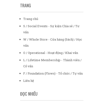
TRANG
Trang chủ
S / Social Events - Sự kiện Chia sẻ / Tư
vấn
W / Whole Store - Cửa hàng (Sách) / Học
vấn
O / Operational - Hoạt động / Khai vấn
L / Lifetime Membership - Thành viên /
Cố vấn
F / Foundation (Flows) - Tổ chức / Tự vấn
Liên hệ
ĐỌC NHIỀU