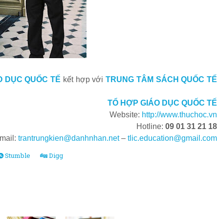
O DỤC QUỐC TẾ
kết hợp với
TRUNG TÂM SÁCH QUỐC TẾ
TỔ HỢP GIÁO DỤC QUỐC TẾ
Website:
http://www.thuchoc.vn
Hotline:
09 01 31 21 18
mail:
trantrungkien@danhnhan.net
–
tlic.education@gmail.com
Stumble
Digg