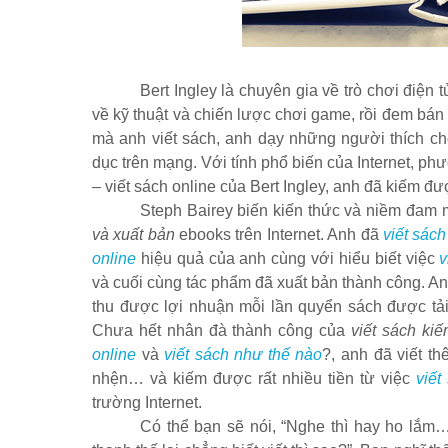
Bert Ingley là chuyên gia về trò chơi điện
về kỹ thuật và chiến lược chơi game, rồi đem bán
mà anh viết sách, anh dạy những người thích c
dục trên mạng. Với tính phổ biến của Internet, ph
– viết sách online của Bert Ingley, anh đã kiếm đ
Steph Bairey biến kiến thức và niềm đam
và xuất bản
ebooks trên Internet. Anh đã
viết sách
online
hiệu quả của anh cùng với hiểu biết việc
v
và cuối cùng tác phẩm đã xuất bản thành công. A
thu được lợi nhuận mỗi lần quyển sách được tải 
Chưa hết nhân đà thành công của
viết sách kiế
online
và
viết sách như thế nào
?, anh đã viết t
nhện… và kiếm được rất nhiều tiền từ việc
viết
trường Internet.
Có thể bạn sẽ nói, “Nghe thì hay ho lắm