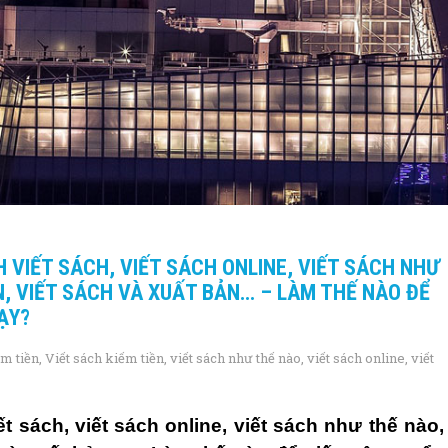
H VIẾT SÁCH, VIẾT SÁCH ONLINE, VIẾT SÁCH NHƯ
ỀN, VIẾT SÁCH VÀ XUẤT BẢN… – LÀM THẾ NÀO ĐỂ
ẠY?
ếm tiền
,
Viết sách kiếm tiền
,
viết sách như thế nào
,
viết sách online
,
viết
ết sách
,
viết sách online
,
viết sách như thế nào
,