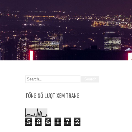
TỔNG SỐ LƯỢT XEM TRANG
5
8
6
1
7
2