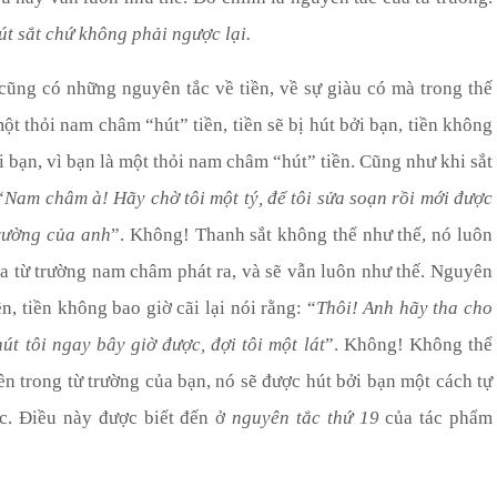
t sắt chứ không phải ngược lại.
cũng có những nguyên tắc về tiền, về sự giàu có mà trong thế
ột thỏi nam châm “hút” tiền, tiền sẽ bị hút bởi bạn, tiền không
ởi bạn, vì bạn là một thỏi nam châm “hút” tiền. Cũng như khi sắt
“
Nam châm à! Hãy chờ tôi một tý, để tôi sửa soạn rồi mới được
trường của anh
”. Không! Thanh sắt không thể như thế, nó luôn
a từ trường nam châm phát ra, và sẽ vẫn luôn như thế. Nguyên
, tiền không bao giờ cãi lại nói rằng: “
Thôi! Anh hãy tha cho
hút tôi ngay bây giờ được, đợi tôi một lát
”
. Không! Không thể
iền trong từ trường của bạn, nó sẽ được hút bởi bạn một cách tự
c. Điều này được biết đến ở
nguyên tắc thứ 19
của tác phẩm