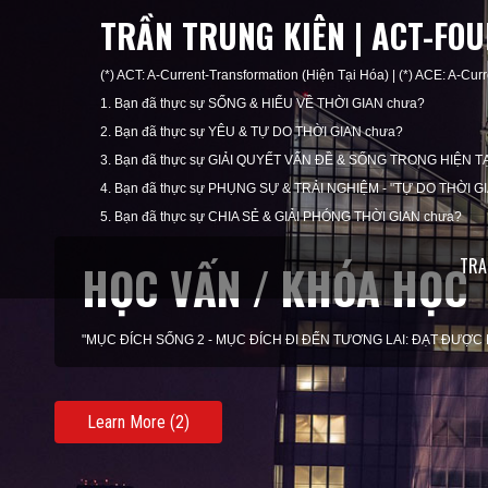
TRẦN TRUNG KIÊN | ACT-FO
(*) ACT: A-Current-Transformation (Hiện Tại Hóa) | (*) ACE: A-Curr
1. Bạn đã thực sự SỐNG & HIỂU VỀ THỜI GIAN chưa?
2. Bạn đã thực sự YÊU & TỰ DO THỜI GIAN chưa?
3. Bạn đã thực sự GIẢI QUYẾT VẤN ĐỀ & SỐNG TRONG HIỆN TẠ
4. Bạn đã thực sự PHỤNG SỰ & TRẢI NGHIỆM - "TỰ DO THỜI G
5. Bạn đã thực sự CHIA SẺ & GIẢI PHÓNG THỜI GIAN chưa?
TRA
KHAI VẤN / HUẤN LUY
"MỤC ĐÍCH SỐNG 3 - MỤC ĐÍCH TRONG HIỆN TẠI: SỐNG THEO 
Learn More (3)