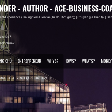
UNDER - AUTHOR - ACE-BUSINESS-CO
ent-Experience (Trải nghiệm Hiện tại (Tự do Thời gian)) | Chuyên gia Hiện tại | Bản 
I chưa?
IAN" chưa?
NG CHỦ
ENTREPRENEUR
WHYS?
HOWS?
WHATS?
MONEY
ỆN CÁ NHÂN
ĐÚNG MỤC ĐÍCH"