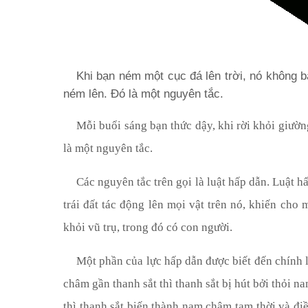
Khi bạn ném một cục đá lên trời, nó không b
ném lên. Đó là một nguyên tắc.
Mỗi buổi sáng bạn thức dậy, khi rời khỏi giườ
là một nguyên tắc.
Các nguyên tắc trên gọi là luật hấp dẫn. Luật h
trái đất tác động lên mọi vật trên nó, khiến cho
khỏi vũ trụ, trong đó có con người.
Một phần của lực hấp dẫn được biết đến chính l
châm gần thanh sắt thì thanh sắt bị hút bởi thỏi 
thì thanh sắt biến thành nam châm tạm thời và đi