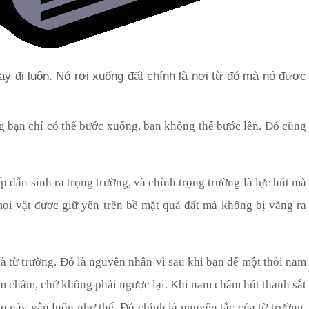
ay đi luôn. Nó rơi xuống đất chính là nơi từ đó mà nó được
ng bạn chỉ có thể bước xuống, bạn không thể bước lên. Đó cũng
ấp dẫn sinh ra trọng trường, và chính trọng trường là lực hút mà
 mọi vật được giữ yên trên bề mặt quả đất mà không bị văng ra
à từ trường. Đó là nguyên nhân vì sau khi bạn để một thỏi nam
nam châm, chứ không phải ngược lại. Khi nam châm hút thanh sắt
ều này vẫn luôn như thế. Đó chính là nguyên tắc của từ trường.