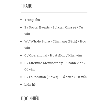
TRANG
Trang chủ
S / Social Events - Sự kiện Chia sẻ / Tư
vấn
W / Whole Store - Cửa hàng (Sách) / Học
vấn
O / Operational - Hoạt động / Khai vấn
L / Lifetime Membership - Thành viên /
Cố vấn
F / Foundation (Flows) - Tổ chức / Tự vấn
Liên hệ
ĐỌC NHIỀU