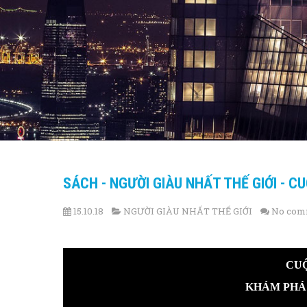
SÁCH - NGƯỜI GIÀU NHẤT THẾ GIỚI - 
15.10.18
NGƯỜI GIÀU NHẤT THẾ GIỚI
No com
CUỘ
KHÁM PHÁ