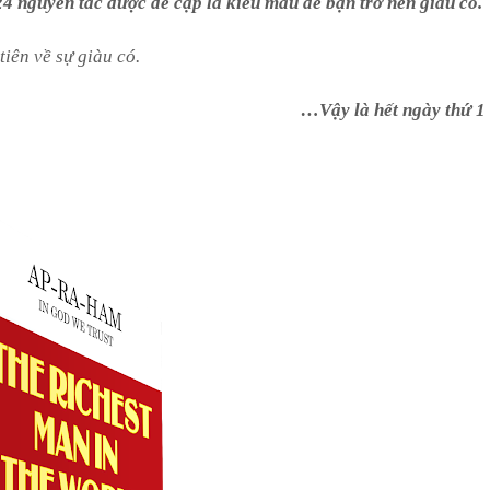
24 nguyên tắc được đề cập là kiể
u
mẫu để bạn trở nên giàu có.
iên về sự giàu có.
…Vậy là hết ngày thứ 1