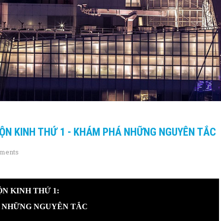
CUỘN KINH THỨ 1 - KHÁM PHÁ NHỮNG NGUYÊN TẮC
ments
N KINH THỨ 1:
 NHỮNG NGUYÊN TẮC