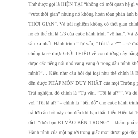
Thứ được gọi là HIỆN TẠI “không có mối quan hệ gì với
“vượt thời gian” nhưng nó không hoàn tòan phản ánh b
THỜI GIAN”. Và trải nghiệm không có thời gian chín
nó có thể chỉ là 1/3 của cuộc hành trình “vô hạn”. Và
sâu xa nhất. Hành trình “Tự vấn, “Tôi là ai?”” – s
chúng ta sẽ được GIỚI THIỆU về con đường này bằn
được các tiếng nói nhỏ vang vang ở trong đầu mình k
mình?”… Kiểu như câu hỏi đại loại như thế chí
đến được PHÁP MÔN DUY NHẤT của mọi Trường phái T
Trải nghiệm, đó chính là “Tự vấn, “Tôi là ai?””. Và d
với “Tôi là ai?” – chính là “bến đỗ” cho cuộc hành trìn
trả lời câu hỏi này cho đến khi bạn thấu hiểu Hiện tại
đích “đưa bạn ĐI VÀO BÊN TRONG” – khám phá chín
Hành trình của một người trong giấc mơ “được gọi dậy