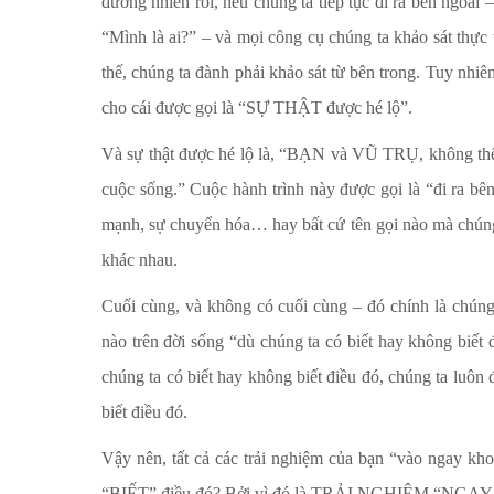
đương nhiên rồi, nếu chúng ta tiếp tục đi ra bên ngoài –
“Mình là ai?” – và mọi công cụ chúng ta khảo sát thực 
thế, chúng ta đành phải khảo sát từ bên trong. Tuy nhiê
cho cái được gọi là “SỰ THẬT được hé lộ”.
Và sự thật được hé lộ là, “BẠN và VŨ TRỤ, không thể 
cuộc sống.” Cuộc hành trình này được gọi là “đi ra bên 
mạnh, sự chuyển hóa… hay bất cứ tên gọi nào mà chún
khác nhau.
Cuối cùng, và không có cuối cùng – đó chính là chúng
nào trên đời sống “dù chúng ta có biết hay không biết 
chúng ta có biết hay không biết điều đó, chúng ta luôn 
biết điều đó.
Vậy nên, tất cả các trải nghiệm của bạn “vào ngay kh
“BIẾT” điều đó? Bởi vì đó là TRẢI NGHIỆM “NGAY 