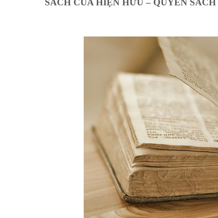
SÁCH CỦA HIỆN HỮU – QUYỂN SÁCH