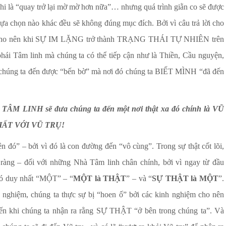
 khi là “quay trở lại mờ mờ hơn nữa”… nhưng quá trình giằn co sẽ được
lựa chọn nào khác đều sẽ không đúng mục đích. Bởi vì câu trả lời cho
ành, cho nên khi SỰ IM LẶNG trở thành TRẠNG THÁI TỰ NHIÊN trên
phái Tâm linh mà chúng ta có thể tiếp cận như là Thiền, Cầu nguyện,
ể chúng ta đến được “bến bờ” mà nơi đó chúng ta BIẾT MÌNH “đã đến
là TÂM LINH sẽ đưa chúng ta đến một nơi thật xa đó chính là VŨ
 NHẤT VỚI VŨ TRỤ!
n đó” – bởi vì đó là con đường đến “vô cùng”. Trong sự thật cốt lõi,
 ràng – đối với những Nhà Tâm linh chân chính, bởi vì ngay từ đầu
 có duy nhất “MỘT” – “
MỘT là THẬT
” – và “
SỰ THẬT là MỘT
”.
 nghiệm, chúng ta thực sự bị “hoen ố” bởi các kinh nghiệm cho nên
 đến khi chúng ta nhận ra rằng SỰ THẬT “ở bên trong chúng ta”. Và