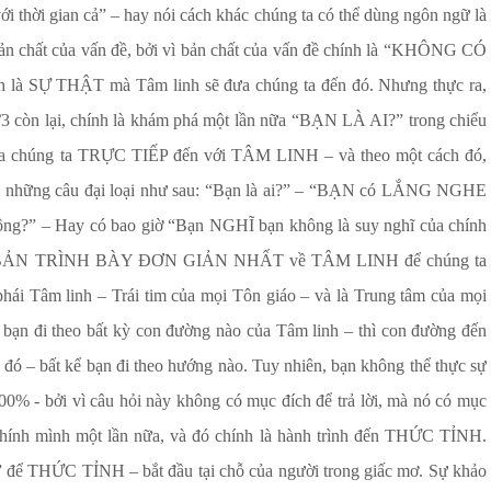
 thời gian cả” – hay nói cách khác chúng ta có thể dùng ngôn ngữ là
ản chất của vấn đề, bởi vì bản chất của vấn đề chính là “KHÔNG CÓ
h là SỰ THẬT mà Tâm linh sẽ đưa chúng ta đến đó. Nhưng thực ra,
 2/3 còn lại, chính là khám phá một lần nữa “BẠN LÀ AI?” trong chiểu
ẽ đưa chúng ta TRỰC TIẾP đến với TÂM LINH – và theo một cách đó,
g những câu đại loại như sau: “Bạn là ai?” – “BẠN có LẮNG NGHE
hông?” – Hay có bao giờ “Bạn NGHĨ bạn không là suy nghĩ của chính
nh là BẢN TRÌNH BÀY ĐƠN GIẢN NHẤT về TÂM LINH để chúng ta
âm linh – Trái tim của mọi Tôn giáo – và là Trung tâm của mọi
ù bạn đi theo bất kỳ con đường nào của Tâm linh – thì con đường đến
h đó – bất kể bạn đi theo hướng nào. Tuy nhiên, bạn không thể thực sự
 100% - bởi vì câu hỏi này không có mục đích để trả lời, mà nó có mục
h mình một lần nữa, và đó chính là hành trình đến THỨC TỈNH.
” để THỨC TỈNH – bắt đầu tại chỗ của người trong giấc mơ. Sự khảo