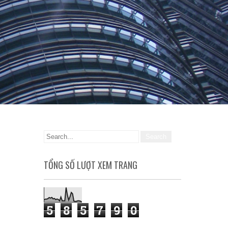
TỔNG SỐ LƯỢT XEM TRANG
5
8
5
7
9
0