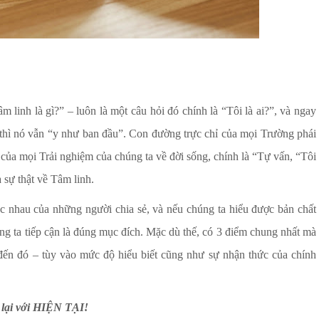
Tâm linh là gì?” – luôn là một câu hỏi đó chính là “Tôi là ai?”, và ngay
 thì nó vẫn “y như ban đầu”. Con đường trực chỉ của mọi Trường phái
 của mọi Trải nghiệm của chúng ta về đời sống, chính là “Tự vấn, “Tôi
ự thật về Tâm linh.
c nhau của những người chia sẻ, và nếu chúng ta hiểu được bản chất
ng ta tiếp cận là đúng mục đích. Mặc dù thế, có 3 điểm chung nhất mà
đến đó – tùy vào mức độ hiểu biết cũng như sự nhận thức của chính
 lại với HIỆN TẠI!