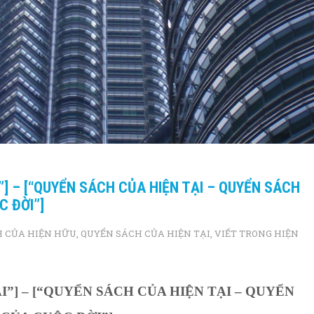
I”] – [“QUYỂN SÁCH CỦA HIỆN TẠI – QUYỂN SÁCH
C ĐỜI”]
 CỦA HIỆN HỮU
,
QUYỂN SÁCH CỦA HIỆN TẠI
,
VIẾT TRONG HIỆN
TẠI”] – [“QUYỂN SÁCH CỦA HIỆN TẠI – QUYỂN