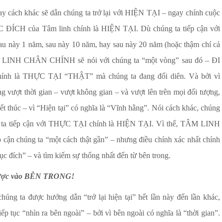
y cách khác sẽ dẫn chúng ta trở lại với HIỆN TẠI – ngay chính cuộc
 ĐÍCH của Tâm linh chính là HIỆN TẠI. Dù chúng ta tiếp cận với
u này 1 năm, sau này 10 năm, hay sau này 20 năm (hoặc thậm chí cả
TÂM LINH CHÂN CHÍNH sẽ nói với chúng ta “một vòng” sau đó – ĐI
 là THỰC TẠI “THẬT” mà chúng ta đang đối diên. Và bởi vì
ượt thời gian – vượt không gian – và vượt lên trên mọi đối tượng,
ết thúc – vì “Hiện tại” có nghĩa là “Vĩnh hằng”. Nói cách khác, chúng
úng ta tiếp cận với THỰC TẠI chính là HIỆN TẠI. Vì thế, TÂM LINH
ận chúng ta “một cách thật gần” – nhưng điều chính xác nhất chính
c đích” – và tìm kiếm sự thống nhất đến từ bên trong.
ngược vào BÊN TRONG!
chúng ta được hướng dẫn “trở lại hiện tại” hết lần này đến lần khác,
ếp tục “nhìn ra bên ngoài” – bởi vì bên ngoài có nghĩa là “thời gian”.