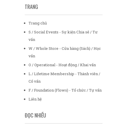
TRANG
Trang chủ
S / Social Events - Sự kiện Chia sẻ / Tư
vấn
W / Whole Store - Cửa hàng (Sách) / Học
vấn
O / Operational - Hoạt động / Khai vấn
L / Lifetime Membership - Thành viên /
Cố vấn
F / Foundation (Flows) - Tổ chức / Tự vấn
Liên hệ
ĐỌC NHIỀU