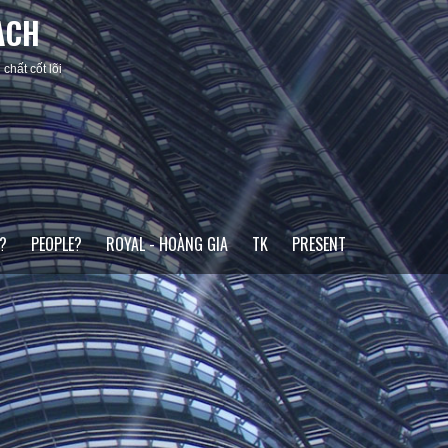
ACH
chất cốt lõi
?
PEOPLE?
ROYAL - HOÀNG GIA
TK
PRESENT