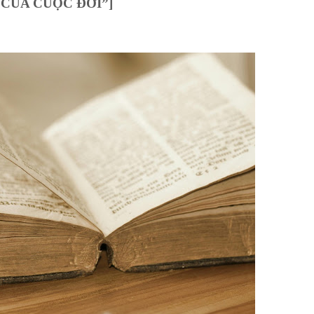
 CỦA CUỘC ĐỜI”]