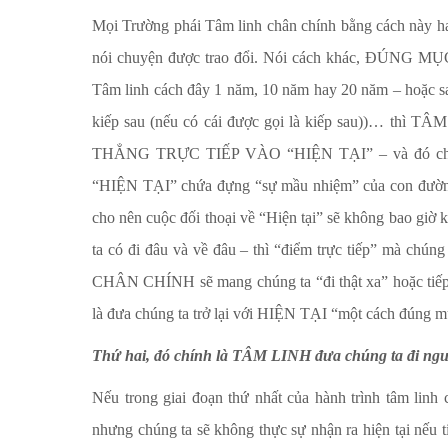
Mọi Trường phái Tâm linh chân chính bằng cách này ha
nói chuyện được trao đổi. Nói cách khác, ĐÚNG MỤC
Tâm linh cách đây 1 năm, 10 năm hay 20 năm – hoặc sa
kiếp sau (nếu có cái được gọi là kiếp sau))… thì 
THẲNG TRỰC TIẾP VÀO “HIỆN TẠI” – và đó chính
“HIỆN TẠI” chứa đựng “sự mầu nhiệm” của con đường v
cho nên cuộc đối thoại về “Hiện tại” sẽ không bao giờ k
ta có đi đâu và về đâu – thì “điểm trực tiếp” mà ch
CHÂN CHÍNH sẽ mang chúng ta “đi thật xa” hoặc tiếp c
là đưa chúng ta trở lại với HIỆN TẠI “một cách đúng mụ
Thứ hai, đó chính là TÂM LINH đưa chúng ta đi 
Nếu trong giai đoạn thứ nhất của hành trình tâm linh 
nhưng chúng ta sẽ không thực sự nhận ra hiện tại nếu ti