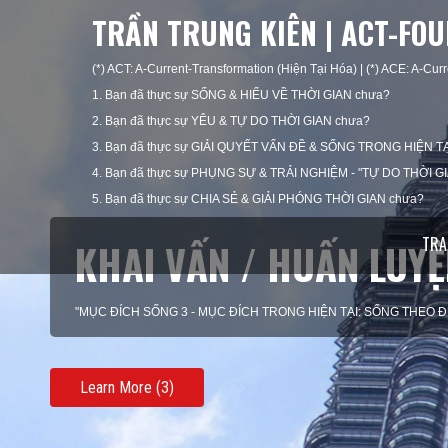
TRẦN TRUNG KIÊN | ACT-FO
(*) ACT: A-Current-Transformation (Hiện Tại Hóa) | (*) ACE: A-Curr
1. Bạn đã thực sự SỐNG & HIỂU VỀ THỜI GIAN chưa?
2. Bạn đã thực sự YÊU & TỰ DO THỜI GIAN chưa?
3. Bạn đã thực sự GIẢI QUYẾT VẤN ĐỀ & SỐNG TRONG HIỆN TẠ
4. Bạn đã thực sự PHỤNG SỰ & TRẢI NGHIỆM - "TỰ DO THỜI G
5. Bạn đã thực sự CHIA SẺ & GIẢI PHÓNG THỜI GIAN chưa?
TRA
CỐ VẤN / THÀNH VIÊN 
"MỤC ĐÍCH SỐNG 4 - MỤC ĐÍCH TRONG KHOẢNH KHẮC HIỆN TẠ
Learn More (4)