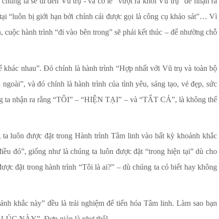
 chúng ta sẽ đi đến Vũ trụ - và có lẽ “vượt ra khỏi Vũ trụ” để nhận ra
tại “luôn bị giới hạn bởi chính cái được gọi là công cụ khảo sát”… Vì
n, cuộc hành trình “đi vào bên trong” sẽ phải kết thúc – để nhường chỗ
khác nhau”. Đó chính là hành trình “Hợp nhất với Vũ trụ và toàn bộ
ngoài”, và đó chính là hành trình của tình yêu, sáng tạo, vẻ đẹp, sức
g ta nhận ra rằng “TÔI” – “HIỆN TẠI” – và “TẤT CẢ”, là không thể
 ta luôn được đặt trong Hành trình Tâm linh vào bất kỳ khoảnh khắc
điều đó”, giống như là chúng ta luôn được đặt “trong hiện tại” dù cho
được đặt trong hành trình “Tôi là ai?” – dù chúng ta có biết hay không
oảnh khắc này” đều là trải nghiệm để tiến hóa Tâm linh. Làm sao bạn
LÚC NÀY”. Đơn giản là như thế!