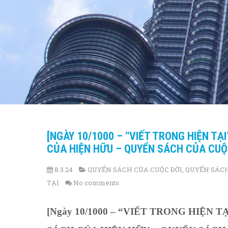
[NGÀY 10/1000 – “VIẾT TRONG HIỆN TẠ
CỦA HIỆN HỮU – QUYỂN SÁCH CỦA CUỘ
8.3.24
QUYỂN SÁCH CỦA CUỘC ĐỜI
,
QUYỂN SÁCH
TẠI
No comments
[Ngày 10/1000 – “VIẾT TRONG HIỆN 