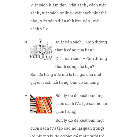
Viết sách kiếm tiền , viết sách , cách viết
sách , viết sách online , viết sách như thế
nào , viết sách điện tử kiếm tiền , viết
sách và x...
Xuất bản sách – Con đường
thành công của bạn?
Xuất bản sách – Con đường
thành công của bạn?
Bạn đã từng ước mơ là tác giả của một
quyển sách nổi tiếng, bạn có tài năng...
Bốn lý do để xuất bản một
cuốn sách (Và tạo sao nó lại
quan trọng)
Bốn lý do để xuất bản một
cuốn sách (Và tạo sao nó lại quan trọng)
Có những lý do cơ bản để một người trở