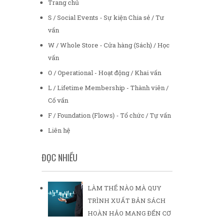
Trang chủ
S / Social Events - Sự kiện Chia sẻ / Tư
vấn
W / Whole Store - Cửa hàng (Sách) / Học
vấn
O / Operational - Hoạt động / Khai vấn
L / Lifetime Membership - Thành viên /
Cố vấn
F / Foundation (Flows) - Tổ chức / Tự vấn
Liên hệ
ĐỌC NHIỀU
LÀM THẾ NÀO MÀ QUY
TRÌNH XUẤT BẢN SÁCH
HOÀN HẢO MANG ĐẾN CƠ