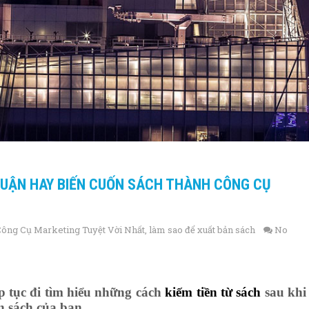
NHUẬN HAY BIẾN CUỐN SÁCH THÀNH CÔNG CỤ
Công Cụ Marketing Tuyệt Vời Nhất
,
làm sao để xuất bản sách
No
 tục đi tìm hiểu những cách
kiếm tiền từ sách
sau khi
n sách của bạn.