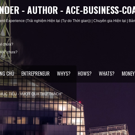
UNDER - AUTHOR - ACE-BUSINESS-CO
ent-Experience (Trải nghiệm Hiện tại (Tự do Thời gian)) | Chuyên gia Hiện tại | Bản 
I chưa?
IAN" chưa?
NG CHỦ
ENTREPRENEUR
WHYS?
HOWS?
WHATS?
MONEY
 MỤC TIÊU - VƯỢT QUA THỬ THÁCH"