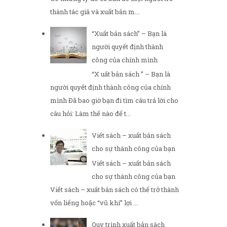
thành tác giả và xuất bản m...
“Xuất bản sách” – Bạn là
người quyết định thành
công của chính mình
“X uất bản sách ” – Bạn là
người quyết định thành công của chính
mình Đã bao giờ bạn đi tìm câu trả lời cho
câu hỏi: Làm thế nào để t...
Viết sách – xuất bản sách
cho sự thành công của bạn
Viết sách – xuất bản sách
cho sự thành công của bạn
Viết sách – xuất bản sách có thể trở thành
vốn liếng hoặc “vũ khí” lợi ...
Quy trình xuất bản sách