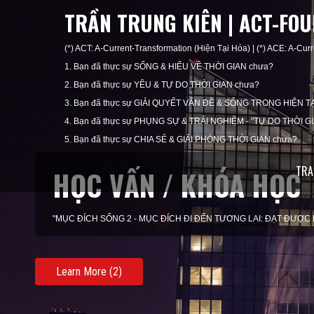
TRẦN TRUNG KIÊN | ACT-FO
(*) ACT: A-Current-Transformation (Hiện Tại Hóa) | (*) ACE: A-Curr
1. Bạn đã thực sự SỐNG & HIỂU VỀ THỜI GIAN chưa?
2. Bạn đã thực sự YÊU & TỰ DO THỜI GIAN chưa?
3. Bạn đã thực sự GIẢI QUYẾT VẤN ĐỀ & SỐNG TRONG HIỆN TẠ
4. Bạn đã thực sự PHỤNG SỰ & TRẢI NGHIỆM - "TỰ DO THỜI G
5. Bạn đã thực sự CHIA SẺ & GIẢI PHÓNG THỜI GIAN chưa?
TRA
HỌC VẤN / KHÓA HỌC
"MỤC ĐÍCH SỐNG 2 - MỤC ĐÍCH ĐI ĐẾN TƯƠNG LAI: ĐẠT ĐƯỢC
Learn More (2)