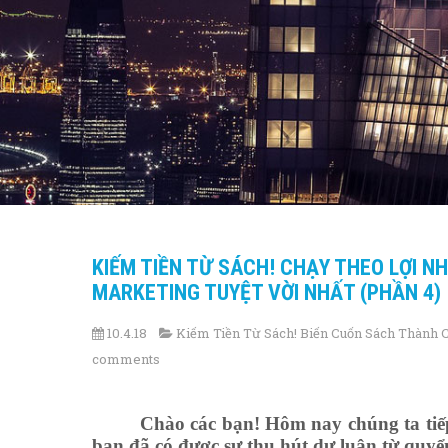
KIẾM TIỀN TỪ SÁCH! CHẠY THEO LỢI 
MARKETING TUYỆT VỜI NHẤT (PHẦN 4)
10.4.18
Kiếm Tiền Từ Sách! Biến Cuốn Sách Thành 
comments
Chào các bạn! Hôm nay chúng ta tiếp
bạn đã có được sự thu hút dư luận từ quyể