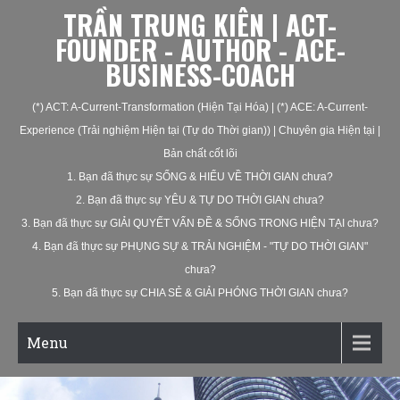
TRẦN TRUNG KIÊN | ACT-
FOUNDER - AUTHOR - ACE-
BUSINESS-COACH
(*) ACT: A-Current-Transformation (Hiện Tại Hóa) | (*) ACE: A-Current-
Experience (Trải nghiệm Hiện tại (Tự do Thời gian)) | Chuyên gia Hiện tại |
Bản chất cốt lõi
1. Bạn đã thực sự SỐNG & HIỂU VỀ THỜI GIAN chưa?
2. Bạn đã thực sự YÊU & TỰ DO THỜI GIAN chưa?
3. Bạn đã thực sự GIẢI QUYẾT VẤN ĐỀ & SỐNG TRONG HIỆN TẠI chưa?
4. Bạn đã thực sự PHỤNG SỰ & TRẢI NGHIỆM - "TỰ DO THỜI GIAN"
chưa?
5. Bạn đã thực sự CHIA SẺ & GIẢI PHÓNG THỜI GIAN chưa?
Menu