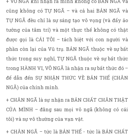
+ VÔ NGÃ khi nhận ra mình không có BẢN NGÃ và
cũng không có TỰ NGÃ – và cả hai BẢN NGÃ và
TỰ NGÃ đều chỉ là sự sáng tạo vô vọng (và đẩy ảo
tưởng của tâm trí) và một thực thể không có thật
được gọi là CÁI TÔI – tách biệt với con người và
phần còn lại của Vũ trụ. BẢN NGÃ thuộc về sự bất
thức trong suy nghĩ, TỰ NGÃ thuộc về sự bất thức
trong HÀNH VI, VÔ NGÃ là nhận ra sự bất thức đó –
để dẫn đến SỰ NHẬN THỨC VỀ BẢN THỂ (CHÂN
NGÃ) của chính mình.
+ CHÂN NGÃ là sự nhận ra BẢN CHẤT CHÂN THẬT
CỦA MÌNH – đằng sau mọi vô ngã (không có cái
tôi) và sự vô thường của vạn vật.
+ CHÂN NGÃ – tức là BẢN THỂ - tức là BẢN CHẤT