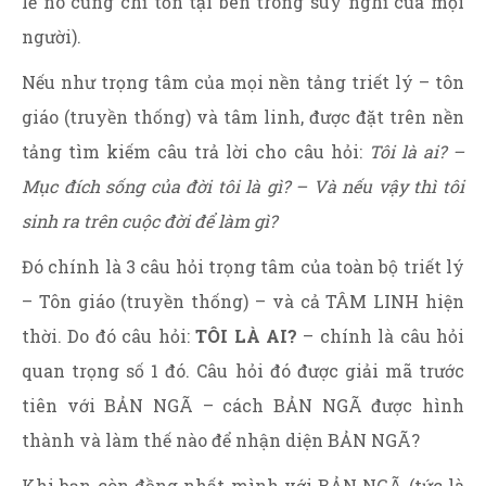
lẽ nó cũng chỉ tồn tại bên trong suy nghĩ của mọi
người).
Nếu như trọng tâm của mọi nền tảng triết lý – tôn
giáo (truyền thống) và tâm linh, được đặt trên nền
tảng tìm kiếm câu trả lời cho câu hỏi:
Tôi là ai? –
Mục đích sống của đời tôi là gì? – Và nếu vậy thì tôi
sinh ra trên cuộc đời để làm gì?
Đó chính là 3 câu hỏi trọng tâm của toàn bộ triết lý
– Tôn giáo (truyền thống) – và cả TÂM LINH hiện
thời. Do đó câu hỏi:
TÔI LÀ AI?
– chính là câu hỏi
quan trọng số 1 đó. Câu hỏi đó được giải mã trước
tiên với BẢN NGÃ – cách BẢN NGÃ được hình
thành và làm thế nào để nhận diện BẢN NGÃ?
Khi bạn còn đồng nhất mình với BẢN NGÃ (tức là