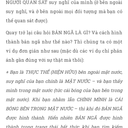
NGƯỜI QUAN SÁT suy nghĩ của mình (ở bên ngoài
suy nghĩ, và ở bên ngoài mọi đối tượng mà bạn có
thể quan sát được).
Quay trở lại câu hỏi BẢN NGÃ LÀ GÌ? Và cách hình
thành bản ngã như thế nào? Thì chúng ta có một
ví dụ đơn giản như sau (mặc dù các ví dụ chỉ phản
ánh gần đúng với sự thật mà thôi):
+ Bạn là THỰC THỂ (HIỆN HỮU) bên ngoài mặt nước,
suy nghĩ của bạn chính là MẶT NƯỚC – và bạn thấy
mình trong mặt nước (tức cái bóng của bạn bên trong
mặt nước). Khi bạn nhầm lẫn CHÍNH MÌNH là CÁI
BÓNG BÊN TRONG MẶT NƯỚC – thì khi đó BẢN NGÃ
được hình thành. Hiển nhiên BẢN NGÃ được hình
thành trong trạng thái bất thức khi bạn tìm kiếm