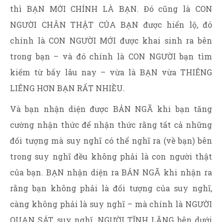
thì BẠN MỚI CHÍNH LÀ BẠN. Đó cũng là CON
NGƯỜI CHÂN THẬT CỦA BẠN được hiển lộ, đó
chính là CON NGƯỜI MỚI được khai sinh ra bên
trong bạn – và đó chính là CON NGƯỜI bạn tìm
kiếm từ bấy lâu nay – vừa là BẠN vừa THIÊNG
LIÊNG HƠN BẠN RẤT NHIỀU.
Và bạn nhận diện được BẢN NGÃ khi bạn tăng
cường nhận thức để nhận thức rằng tất cả những
đối tượng mà suy nghĩ có thể nghĩ ra (về bạn) bên
trong suy nghĩ đều không phải là con người thật
của bạn. BẠN nhận diện ra BẢN NGÃ khi nhận ra
rằng bạn không phải là đối tượng của suy nghĩ,
càng không phải là suy nghĩ – mà chính là NGƯỜI
QUAN SÁT suy nghĩ, NGƯỜI TĨNH LẶNG bên dưới