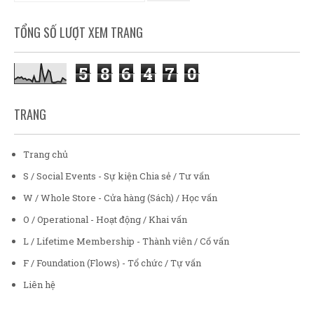
TỔNG SỐ LƯỢT XEM TRANG
5
8
6
4
7
0
TRANG
Trang chủ
S / Social Events - Sự kiện Chia sẻ / Tư vấn
W / Whole Store - Cửa hàng (Sách) / Học vấn
O / Operational - Hoạt động / Khai vấn
L / Lifetime Membership - Thành viên / Cố vấn
F / Foundation (Flows) - Tổ chức / Tự vấn
Liên hệ