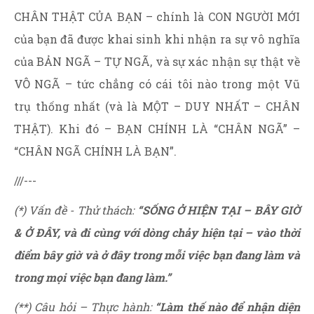
CHÂN THẬT CỦA BẠN – chính là CON NGƯỜI MỚI
của bạn đã được khai sinh khi nhận ra sự vô nghĩa
của BẢN NGÃ – TỰ NGÃ, và sự xác nhận sự thật về
VÔ NGÃ – tức chẳng có cái tôi nào trong một Vũ
trụ thống nhất (và là MỘT – DUY NHẤT – CHÂN
THẬT). Khi đó – BẠN CHÍNH LÀ “CHÂN NGÃ” –
“CHÂN NGÃ CHÍNH LÀ BẠN”.
///---
(*) Vấn đề - Thử thách:
“SỐNG Ở HIỆN TẠI – BÂY GIỜ
& Ở ĐÂY, và đi cùng với dòng chảy hiện tại – vào thời
điểm bây giờ và ở đây trong mỗi việc bạn đang làm và
trong mọi việc bạn đang làm.”
(**) Câu hỏi – Thực hành:
“Làm thế nào để nhận diện