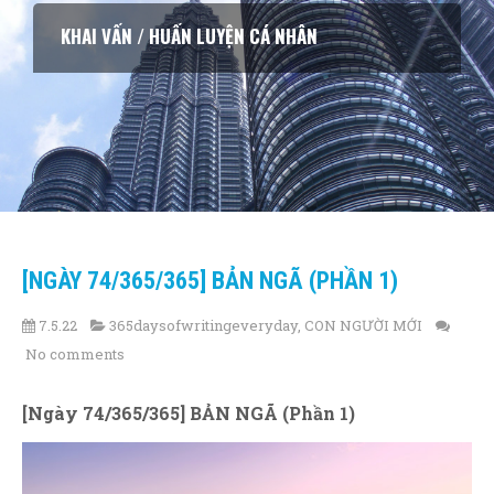
KHAI VẤN / HUẤN LUYỆN CÁ NHÂN
[NGÀY 74/365/365] BẢN NGÃ (PHẦN 1)
7.5.22
365daysofwritingeveryday
,
CON NGƯỜI MỚI
No comments
[Ngày 74/365/365] BẢN NGÃ (Phần 1)