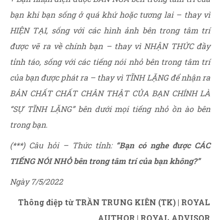
bạn khi bạn sống ở quá khứ hoặc tương lai – thay vì
HIỆN TẠI, sống với các hình ảnh bên trong tâm trí
được vẽ ra về chính bạn – thay vì NHẬN THỨC đầy
tỉnh táo, sống với các tiếng nói nhỏ bên trong tâm trí
của bạn được phát ra – thay vì TĨNH LẶNG để nhận ra
BẢN CHẤT CHẤT CHÂN THẬT CỦA BẠN CHÍNH LÀ
“SỰ TĨNH LẶNG” bên dưới mọi tiếng nhỏ ồn ào bên
trong bạn.
(***) Câu hỏi – Thức tỉnh:
“Bạn có nghe được CÁC
TIẾNG NÓI NHỎ bên trong tâm trí của bạn không?”
Ngày 7/5/2022
Thông điệp từ TRẦN TRUNG KIÊN (TK) | ROYAL
AUTHOR | ROYAL ADVISOR