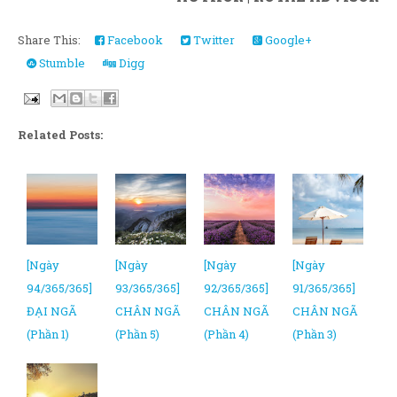
Share This:
Facebook
Twitter
Google+
Stumble
Digg
Related Posts:
[Ngày
[Ngày
[Ngày
[Ngày
94/365/365]
93/365/365]
92/365/365]
91/365/365]
ĐẠI NGÃ
CHÂN NGÃ
CHÂN NGÃ
CHÂN NGÃ
(Phần 1)
(Phần 5)
(Phần 4)
(Phần 3)