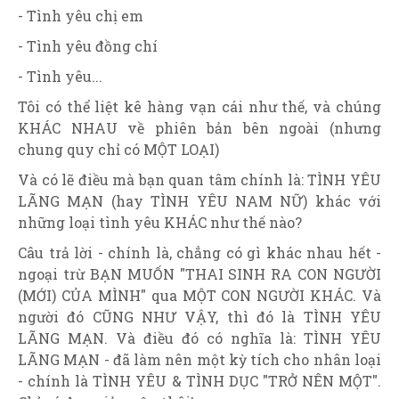
- Tình yêu chị em
- Tình yêu đồng chí
- Tình yêu...
Tôi có thể liệt kê hàng vạn cái như thế, và chúng
KHÁC NHAU về phiên bản bên ngoài (nhưng
chung quy chỉ có MỘT LOẠI)
Và có lẽ điều mà bạn quan tâm chính là: TÌNH YÊU
LÃNG MẠN (hay TÌNH YÊU NAM NỮ) khác với
những loại tình yêu KHÁC như thế nào?
Câu trả lời - chính là, chẳng có gì khác nhau hết -
ngoại trừ BẠN MUỐN "THAI SINH RA CON NGƯỜI
(MỚI) CỦA MÌNH" qua MỘT CON NGƯỜI KHÁC. Và
người đó CŨNG NHƯ VẬY, thì đó là TÌNH YÊU
LÃNG MẠN. Và điều đó có nghĩa là: TÌNH YÊU
LÃNG MẠN - đã làm nên một kỳ tích cho nhân loại
- chính là TÌNH YÊU & TÌNH DỤC "TRỞ NÊN MỘT".