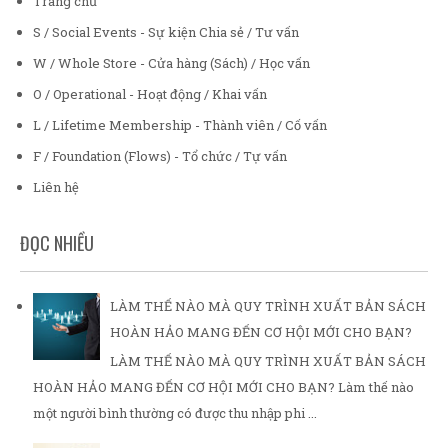
Trang chủ
S / Social Events - Sự kiện Chia sẻ / Tư vấn
W / Whole Store - Cửa hàng (Sách) / Học vấn
O / Operational - Hoạt động / Khai vấn
L / Lifetime Membership - Thành viên / Cố vấn
F / Foundation (Flows) - Tổ chức / Tự vấn
Liên hệ
ĐỌC NHIỀU
LÀM THẾ NÀO MÀ QUY TRÌNH XUẤT BẢN SÁCH
HOÀN HẢO MANG ĐẾN CƠ HỘI MỚI CHO BẠN?
LÀM THẾ NÀO MÀ QUY TRÌNH XUẤT BẢN SÁCH
HOÀN HẢO MANG ĐẾN CƠ HỘI MỚI CHO BẠN? Làm thế nào
một người bình thường có được thu nhập phi ...