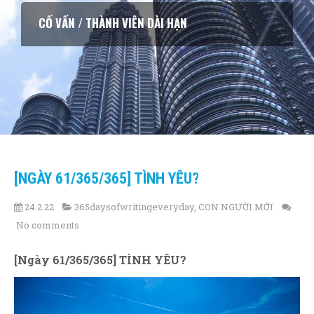
CỐ VẤN / THÀNH VIÊN DÀI HẠN
[NGÀY 61/365/365] TÌNH YÊU?
24.2.22
365daysofwritingeveryday
,
CON NGƯỜI MỚI
No comments
[Ngày 61/365/365] TÌNH YÊU?