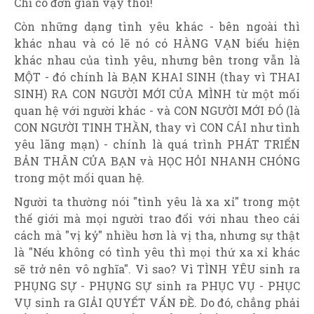
Chỉ có đơn giản vậy thôi!
Còn những dạng tình yêu khác - bên ngoài thì
khác nhau và có lẽ nó có HÀNG VẠN biểu hiện
khác nhau của tình yêu, nhưng bên trong vẫn là
MỘT - đó chính là BẠN KHAI SINH (thay vì THAI
SINH) RA CON NGƯỜI MỚI CỦA MÌNH từ một mối
quan hệ với người khác - và CON NGƯỜI MỚI ĐÓ (là
CON NGƯỜI TINH THẦN, thay vì CON CÁI như tình
yêu lãng mạn) - chính là quá trình PHÁT TRIỂN
BẢN THÂN CỦA BẠN và HỌC HỎI NHANH CHÓNG
trong một mối quan hệ.
Người ta thường nói "tình yêu là xa xỉ" trong một
thế giới mà mọi người trao đổi với nhau theo cái
cách mà "vị kỷ" nhiều hơn là vị tha, nhưng sự thật
là "Nếu không có tình yêu thì mọi thứ xa xỉ khác
sẽ trở nên vô nghĩa". Vì sao? Vì TÌNH YÊU sinh ra
PHỤNG SỰ - PHỤNG SỰ sinh ra PHỤC VỤ - PHỤC
VỤ sinh ra GIẢI QUYẾT VẤN ĐỀ. Do đó, chẳng phải