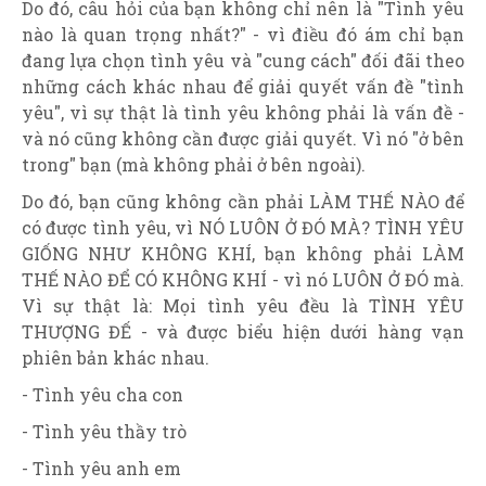
Do đó, câu hỏi của bạn không chỉ nên là "Tình yêu
nào là quan trọng nhất?" - vì điều đó ám chỉ bạn
đang lựa chọn tình yêu và "cung cách" đối đãi theo
những cách khác nhau để giải quyết vấn đề "tình
yêu", vì sự thật là tình yêu không phải là vấn đề -
và nó cũng không cần được giải quyết. Vì nó "ở bên
trong" bạn (mà không phải ở bên ngoài).
Do đó, bạn cũng không cần phải LÀM THẾ NÀO để
có được tình yêu, vì NÓ LUÔN Ở ĐÓ MÀ? TÌNH YÊU
GIỐNG NHƯ KHÔNG KHÍ, bạn không phải LÀM
THẾ NÀO ĐỂ CÓ KHÔNG KHÍ - vì nó LUÔN Ở ĐÓ mà.
Vì sự thật là: Mọi tình yêu đều là TÌNH YÊU
THƯỢNG ĐẾ - và được biểu hiện dưới hàng vạn
phiên bản khác nhau.
- Tình yêu cha con
- Tình yêu thầy trò
- Tình yêu anh em