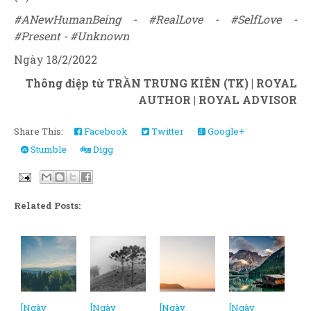
#ANewHumanBeing - #RealLove - #SelfLove -
#Present - #Unknown
Ngày 18/2/2022
Thông điệp từ TRẦN TRUNG KIÊN (TK) | ROYAL
AUTHOR | ROYAL ADVISOR
Share This:
Facebook
Twitter
Google+
Stumble
Digg
Related Posts:
[Ngày
[Ngày
[Ngày
[Ngày