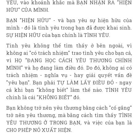
YÊU, vào khoảnh khắc mà BẠN NHẬN RA "HIỆN
HỮU" CỦA MÌNH.
BẠN "HIỆN HỮU" - và bạn yêu sự hiện hữu của
mình - đó là tình yêu trong bạn đã được khai sinh.
SỰ HIỆN HỮU của bạn chính là TÌNH YÊU.
Tình yêu không thể tìm thấy ở bên ngoài, vì
không ai "có trách nhiệm" trao tình yêu cho bạn cả,
vì HỌ "ĐANG HỌC CÁCH YÊU THƯƠNG CHÍNH
MÌNH" và họ đang làm điều đó. Do đó, không ai có
trách nhiệm - nghĩa vụ - hay giải quyết vấn đề
"yêu bạn". Bạn phải TỰ LÀM LẤY ĐIỀU ĐÓ - ngay
cả khi bạn "không biết" làm thế nào. TÌNH YÊU
chính là cái "KHÔNG BIẾT" đó.
Bạn không trở nên yêu thương bằng cách "cố gắng"
trở nên yêu thương, mà bằng cách tìm thấy TÌNH
YÊU THƯƠNG Ở TRONG BẠN, và việc của bạn là
CHO PHÉP NÓ XUẤT HIỆN.