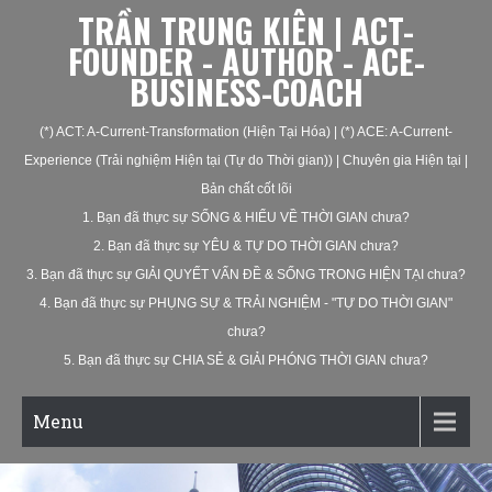
TRẦN TRUNG KIÊN | ACT-
FOUNDER - AUTHOR - ACE-
BUSINESS-COACH
(*) ACT: A-Current-Transformation (Hiện Tại Hóa) | (*) ACE: A-Current-
Experience (Trải nghiệm Hiện tại (Tự do Thời gian)) | Chuyên gia Hiện tại |
Bản chất cốt lõi
1. Bạn đã thực sự SỐNG & HIỂU VỀ THỜI GIAN chưa?
2. Bạn đã thực sự YÊU & TỰ DO THỜI GIAN chưa?
3. Bạn đã thực sự GIẢI QUYẾT VẤN ĐỀ & SỐNG TRONG HIỆN TẠI chưa?
4. Bạn đã thực sự PHỤNG SỰ & TRẢI NGHIỆM - "TỰ DO THỜI GIAN"
chưa?
5. Bạn đã thực sự CHIA SẺ & GIẢI PHÓNG THỜI GIAN chưa?
Menu