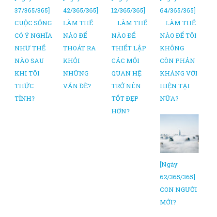
37/365/365]
42/365/365]
12/365/365]
64/365/365]
CUỘC SỐNG
LÀM THẾ
– LÀM THẾ
– LÀM THẾ
CÓ Ý NGHĨA
NÀO ĐỂ
NÀO ĐỂ
NÀO ĐỂ TÔI
NHƯ THẾ
THOÁT RA
THIẾT LẬP
KHÔNG
NÀO SAU
KHỎI
CÁC MỐI
CÒN PHẢN
KHI TÔI
NHỮNG
QUAN HỆ
KHÁNG VỚI
THỨC
VẤN ĐỀ?
TRỞ NÊN
HIỆN TẠI
TỈNH?
TỐT ĐẸP
NỮA?
HƠN?
[Ngày
62/365/365]
CON NGƯỜI
MỚI?