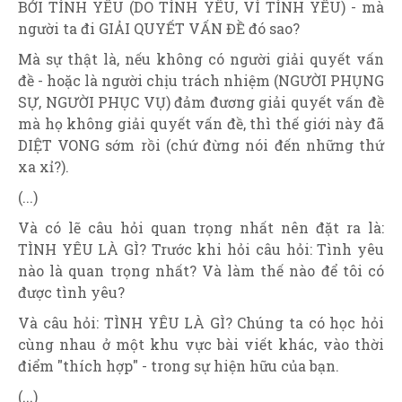
BỞI TÌNH YÊU (DO TÌNH YÊU, VÌ TÌNH YÊU) - mà
người ta đi GIẢI QUYẾT VẤN ĐỀ đó sao?
Mà sự thật là, nếu không có người giải quyết vấn
đề - hoặc là người chịu trách nhiệm (NGƯỜI PHỤNG
SỰ, NGƯỜI PHỤC VỤ) đảm đương giải quyết vấn đề
mà họ không giải quyết vấn đề, thì thế giới này đã
DIỆT VONG sớm rồi (chứ đừng nói đến những thứ
xa xỉ?).
(...)
Và có lẽ câu hỏi quan trọng nhất nên đặt ra là:
TÌNH YÊU LÀ GÌ? Trước khi hỏi câu hỏi: Tình yêu
nào là quan trọng nhất? Và làm thế nào để tôi có
được tình yêu?
Và câu hỏi: TÌNH YÊU LÀ GÌ? Chúng ta có học hỏi
cùng nhau ở một khu vực bài viết khác, vào thời
điểm "thích hợp" - trong sự hiện hữu của bạn.
(...)