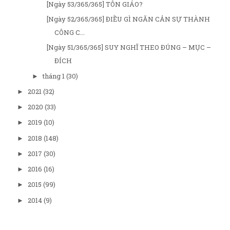
[Ngày 53/365/365] TÔN GIÁO?
[Ngày 52/365/365] ĐIỀU GÌ NGĂN CẢN SỰ THÀNH
CÔNG C...
[Ngày 51/365/365] SUY NGHĨ THEO ĐÚNG – MỤC –
ĐÍCH
tháng 1
(30)
►
2021
(32)
►
2020
(33)
►
2019
(10)
►
2018
(148)
►
2017
(30)
►
2016
(16)
►
2015
(99)
►
2014
(9)
►