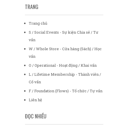
TRANG
Trang chủ
S / Social Events - Sự kiện Chia sẻ / Tư
vấn
W / Whole Store - Cửa hàng (Sách) / Học
vấn
O / Operational - Hoạt động / Khai vấn
L / Lifetime Membership - Thành viên /
Cố vấn
F / Foundation (Flows) - Tổ chức / Tự vấn
Liên hệ
ĐỌC NHIỀU