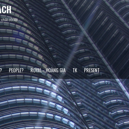
ACH
chất cốt lõi
?
PEOPLE?
ROYAL - HOÀNG GIA
TK
PRESENT