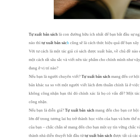
Tự xuất bản sách
là con đường hữu ích nhất để bạn bắt đầu sự ngh
nào thì
tự xuất bản sác
h
cũng sẽ là cách thức hiệu quả để bạn xây
Với tư cách là một tác giả có sách được xuất bản, về chủ đề nào
một cách rất sâu sắc và viết nên tác phẩm cho chính mình như vậy
đang ở vị trí nào?
Nếu bạn là người chuyên viết?
Tự xuất bản sách
mang đến cơ hội đ
bản khác xa so với một người viết lách đơn thuần chính là ở việ
không công nhận bạn thì đó chính xác là họ có vấn đề? Một tác 
công nhận.
Nếu bạn là diễn giả?
Tự xuất bản sách
mang đến cho bạn cơ hội c
lớn để trong tương lai họ trở thành học viên của bạn và hơn thế n
của bạn – chắc chắn sẽ mang đến cho bạn một uy tín vững chắc và
thành nhà diễn thuyết bắt đầu từ
tự xuất bản sách
được tất cả các 