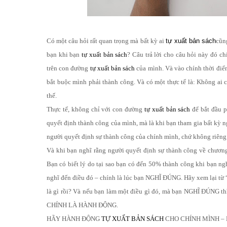
Có một câu hỏi rất quan trọng mà bất kỳ ai
tự xuất bản sách
cũn
bạn khi bạn
tự xuất bản sách
? Câu trả lời cho câu hỏi này đó 
trên con đường
tự xuất bản sách
của mình. Và vào chính thời điể
bắt buộc mình phải thành công. Và có một thực tế là: Không ai
thế.
Thực tế, không chỉ với con đường
tự xuất bản sách
để bắt đầu p
quyết định thành công của mình, mà là khi bạn tham gia bất kỳ ng
người quyết định sự thành công của chính mình, chứ không riêng
Và khi bạn nghĩ rằng người quyết định sự thành công về chươn
Bạn có biết lý do tại sao bạn có đến 50% thành công khi bạn ngh
nghĩ đến điều đó – chính là lúc bạn NGHĨ ĐÚNG. Hãy xem lại từ “t
là gì rồi? Và nếu bạn làm một điều gì đó, mà bạn NGHĨ ĐÚNG thì
CHÍNH LÀ HÀNH ĐỘNG.
HÃY HÀNH ĐỘNG
TỰ XUẤT BẢN SÁCH
CHO CHÍNH MÌNH – Bạ