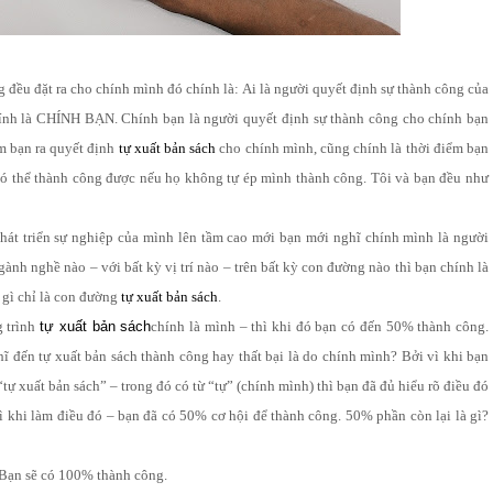
g đều đặt ra cho chính mình đó chính là: Ai là người quyết định sự thành công của
chính là CHÍNH BẠN. Chính bạn là người quyết định sự thành công cho chính bạn
m bạn ra quyết định
tự xuất bản sách
cho chính mình, cũng chính là thời điểm bạn
 có thể thành công được nếu họ không tự ép mình thành công. Tôi và bạn đều như
hát triển sự nghiệp của mình lên tầm cao mới bạn mới nghĩ chính mình là người
ành nghề nào – với bất kỳ vị trí nào – trên bất kỳ con đường nào thì bạn chính là
 gì chỉ là con đường
tự xuất bản sách
.
g trình
tự xuất bản sách
chính là mình – thì khi đó bạn có đến 50% thành công.
ĩ đến tự xuất bản sách thành công hay thất bại là do chính mình? Bởi vì khi bạn
ự xuất bản sách” – trong đó có từ “tự” (chính mình) thì bạn đã đủ hiểu rõ điều đó
 khi làm điều đó – bạn đã có 50% cơ hội để thành công. 50% phần còn lại là gì?
n sẽ có 100% thành công.