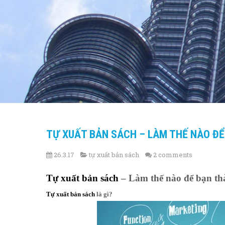
TỰ XUẤT BẢN SÁCH – LÀM THẾ NÀO ĐỂ
26.3.17
tự xuất bản sách
2 comments
Tự xuất bản sách
– Làm thế nào để bạn th
Tự xuất bản sách
là gì?