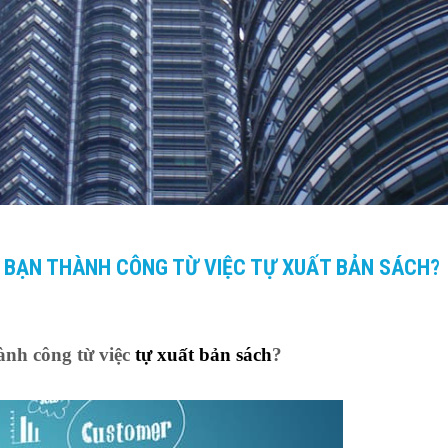
 BẠN THÀNH CÔNG TỪ VIỆC TỰ XUẤT BẢN SÁCH?
ành công từ việc
tự xuất bản sách
?