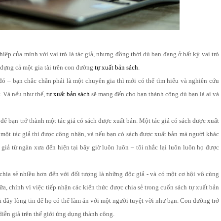
iệp của mình với vai trò là tác giả, nhưng đồng thời dù bạn đang ở bất kỳ vai trò
 dựng cả một gia tài trên con đường
tự xuất bản sách
.
 đó – bạn chắc chắn phải là một chuyên gia thì mới có thể tìm hiểu và nghiên cứu
. Và nếu như thế,
tự xuất bản sách
sẽ mang đến cho bạn thành công dù bạn là ai và
ể bạn trở thành một tác giả có sách được xuất bản. Một tác giả có sách được xuất
c một tác giả thì được công nhận, và nếu bạn có sách được xuất bản mà người khác
giả từ ngàn xưa đến hiện tại bây giờ luôn luôn – tôi nhắc lại luôn luôn họ được
hia sẻ nhiều hơn đến với đối tượng là những độc giả - và có một cơ hội vô cùng
ữa, chính vì việc tiếp nhận các kiến thức được chia sẻ trong cuốn sách tự xuất bản
 đầy lòng tin để họ có thể làm ăn với một người tuyệt vời như bạn. Con đường trở
diễn giả trên thế giới ứng dụng thành công.