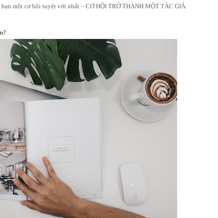
 cho bạn một cơ hội tuyệt vời nhất – CƠ HỘI TRỞ THÀNH MỘT TÁC GIẢ.
ạn?