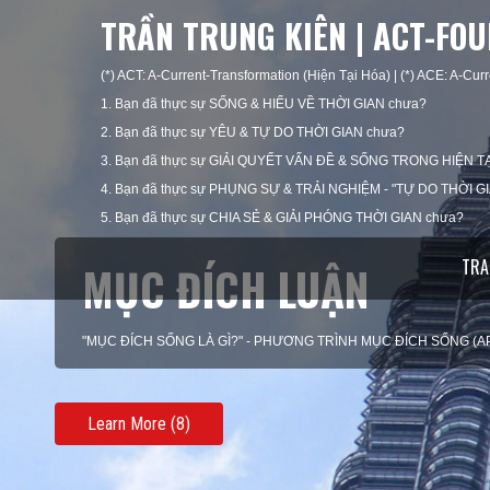
TRẦN TRUNG KIÊN | ACT-FO
(*) ACT: A-Current-Transformation (Hiện Tại Hóa) | (*) ACE: A-Curr
1. Bạn đã thực sự SỐNG & HIỂU VỀ THỜI GIAN chưa?
2. Bạn đã thực sự YÊU & TỰ DO THỜI GIAN chưa?
3. Bạn đã thực sự GIẢI QUYẾT VẤN ĐỀ & SỐNG TRONG HIỆN TẠ
4. Bạn đã thực sự PHỤNG SỰ & TRẢI NGHIỆM - "TỰ DO THỜI G
5. Bạn đã thực sự CHIA SẺ & GIẢI PHÓNG THỜI GIAN chưa?
TRA
MỤC ĐÍCH LUẬN
"MỤC ĐÍCH SỐNG LÀ GÌ?" - PHƯƠNG TRÌNH MỤC ĐÍCH SỐNG (A
Learn More (8)