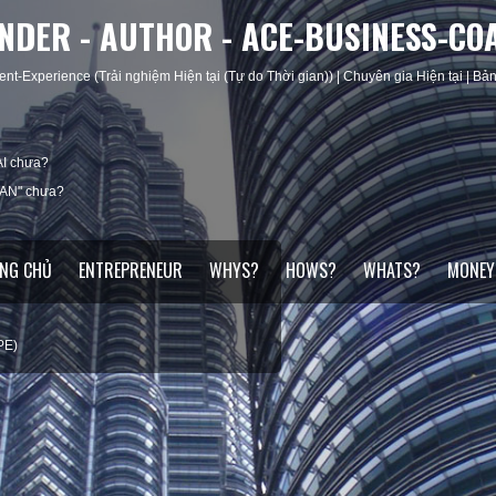
UNDER - AUTHOR - ACE-BUSINESS-CO
ent-Experience (Trải nghiệm Hiện tại (Tự do Thời gian)) | Chuyên gia Hiện tại | Bản 
I chưa?
IAN" chưa?
NG CHỦ
ENTREPRENEUR
WHYS?
HOWS?
WHATS?
MONEY
PE)