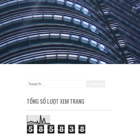
TỔNG SỐ LƯỢT XEM TRANG
5
8
5
8
3
8