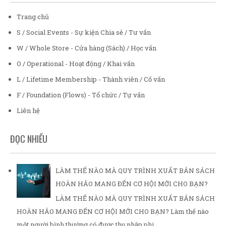
Trang chủ
S / Social Events - Sự kiện Chia sẻ / Tư vấn
W / Whole Store - Cửa hàng (Sách) / Học vấn
O / Operational - Hoạt động / Khai vấn
L / Lifetime Membership - Thành viên / Cố vấn
F / Foundation (Flows) - Tổ chức / Tự vấn
Liên hệ
ĐỌC NHIỀU
LÀM THẾ NÀO MÀ QUY TRÌNH XUẤT BẢN SÁCH
HOÀN HẢO MANG ĐẾN CƠ HỘI MỚI CHO BẠN?
LÀM THẾ NÀO MÀ QUY TRÌNH XUẤT BẢN SÁCH
HOÀN HẢO MANG ĐẾN CƠ HỘI MỚI CHO BẠN? Làm thế nào
một người bình thường có được thu nhập phi ...