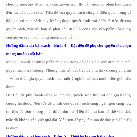
chương nào, hay đoạn nào của quyển sách thì vẫn luôn có phần liên quan
đến tựa của cuốn sách. Tiêu đề của quyển sách cũng là điều quan trọng vì
độc giả có mua sách hay không được quyết định bởi 80% là tiêu đề của
quyển sách, mặc dù bạn sẽ phải đầu tư 80% công sức vào phần nội dung
của quyển sách bạn mong muốn xuất bản.
Hướng dẫn xuất bản sách
– Bước 4 – Đặt tiêu đề phụ cho quyển sách bạn
mong muốn xuất bản
Mặc dù tiêu đề chính là phần rất quan trọng để độc giả quyết định mua một
quyển sách hay không? Nhưng thực tế, một tiêu đề phụ lại vô cùng ý nghĩa
– Vì nó diễn giả quyển sách theo một ý nghĩa mà bạn muốn độc giả hiểu
đươc.
Đặt tiêu đề phụ thành công sẽ làm cho quyển sách thu hút độc giả không
cưỡng lại được. Nếu tựa đề chính của quyển sách càng ngắn gọn càng tốt,
thì tiêu đề phụ khoog nhất thiết như thế. Tiêu đề phụ bạn có thể viết dài,
mặc dù không cần viết quá dài. Viết tiêu đề phụ làm sao để độc giả đủ hiểu
là được.
Hướng dẫn xuất bản sách
– Bước 5 – Thiết kế bìa sách thật đẹp