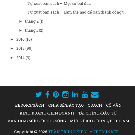
Tự xuất bản sách – Một sự bắt đầu!
Tự xuất bản sách – Làm thế nào để bạn thành công t...
tháng 2
(1)
►
tháng 1
(2)
►
2016
(16)
►
2015
(99)
►
2014
(9)
►
EBOOKS/SÁCH
CHIA SẺ/ĐÀO TẠO
COACH
CỐ VẤN
KINH DOANH/LIÊN DOANH
TÀI CHÍNH/ĐẦU TƯ
VĂN HÓA/MỤC - ĐÍCH - SỐNG
MỤC - ĐÍCH - ĐÚNG/PHÚC ÂM
Copyright ©
2026
TRẦN TRUNG KIÊN | ACT-FOUNDER -