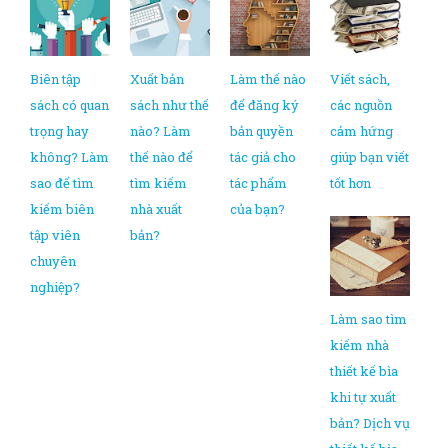
Biên tập
Xuất bản
Làm thế nào
Viết sách,
sách có quan
sách như thế
để đăng ký
các nguồn
trọng hay
nào? Làm
bản quyền
cảm hứng
không? Làm
thế nào để
tác giả cho
giúp bạn viết
sao để tìm
tìm kiếm
tác phẩm
tốt hơn
kiếm biên
nhà xuất
của bạn?
tập viên
bản?
chuyên
nghiệp?
Làm sao tìm
kiếm nhà
thiết kế bìa
khi tự xuất
bản? Dịch vụ