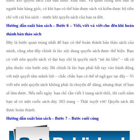
trước khi quyển sách của bạn được xuất bản. Và quan trọng nếu bạn là
người bán hàng giỏi, có khi bạn có thể bán được sách và kiếm được bộ tiền
chỉ với cái bìa sách – trước khi quyển sách của bạn ra đời.
Hướng dẫn xuất bản sách
– Bước 6 – Viết, viết và viết cho đến khi hoàn
thành bản thảo sách
Đây là bước quan trọng nhất để bạn có thể hoàn thành bản thảo sách của
mình, cũng như đây chính là lúc nội dung quyển sách được thể hiện. Bạn
có viết nên quyển sách vĩ đại hay chỉ là quyển sách “mì ăn liền” – tất cả
phụ thuộc vào bước này. Đó chính là lúc bạn phải bắt tay vào hành động
với một quyết tâm mãnh liệt – chắc chắn bạn có thể sẽ ngã gục tại đây – Vì
viết nên một quyển sách không phải là chuyện dễ dàng, nhưng thực tế bạn
sẽ làm được. Nếu mỗi ngày bạn chỉ cần viết 1 trang sách thôi, thì cuối năm
bạn sẽ có một cuốn sách dày 365 trang – Thật tuyệt vời! Quyển sách đã
được hoàn thành.
Hướng dẫn xuất bản sách
– Bước 7 – Bước cuối cùng