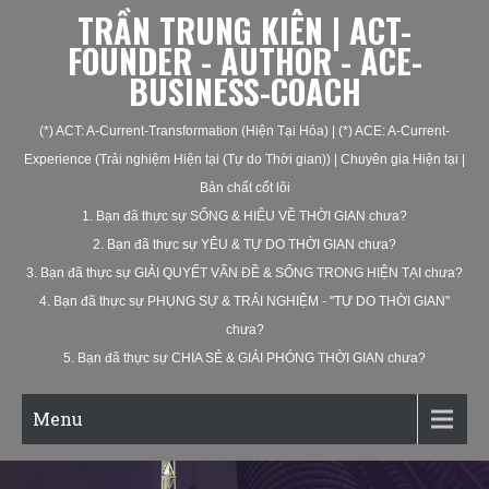
TRẦN TRUNG KIÊN | ACT-
FOUNDER - AUTHOR - ACE-
BUSINESS-COACH
(*) ACT: A-Current-Transformation (Hiện Tại Hóa) | (*) ACE: A-Current-
Experience (Trải nghiệm Hiện tại (Tự do Thời gian)) | Chuyên gia Hiện tại |
Bản chất cốt lõi
1. Bạn đã thực sự SỐNG & HIỂU VỀ THỜI GIAN chưa?
2. Bạn đã thực sự YÊU & TỰ DO THỜI GIAN chưa?
3. Bạn đã thực sự GIẢI QUYẾT VẤN ĐỀ & SỐNG TRONG HIỆN TẠI chưa?
4. Bạn đã thực sự PHỤNG SỰ & TRẢI NGHIỆM - "TỰ DO THỜI GIAN"
chưa?
5. Bạn đã thực sự CHIA SẺ & GIẢI PHÓNG THỜI GIAN chưa?
Menu