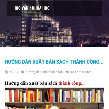
KHAI VẤN / HUẤN LUYỆN CÁ NHÂN
HƯỚNG DẪN XUẤT BẢN SÁCH THÀNH CÔNG...
29.3.17
hướng dẫn xuất bản sách
No comments
Hướng dẫn xuất bản sách
thành công...