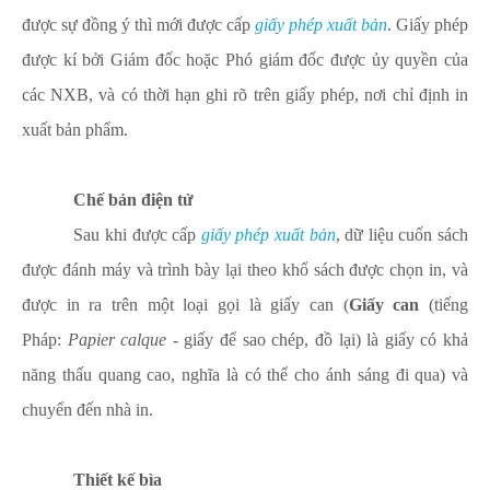
được sự đồng ý thì mới được cấp
giấy phép xuất bản
. Giấy phép
được kí bởi Giám đốc hoặc Phó giám đốc được ủy quyền của
các NXB, và có thời hạn ghi rõ trên giấy phép, nơi chỉ định in
xuất bản phẩm.
Chế bản điện tử
Sau khi được cấp
giấy phép xuất bản
, dữ liệu cuốn sách
được đánh máy và trình bày lại theo khổ sách được chọn in, và
được in ra trên một loại gọi là giấy can (
Giấy can
(
tiếng
Pháp
:
Papier calque
- giấy để sao chép, đồ lại) là
giấy
có khả
năng
thấu quang
cao, nghĩa là có thể cho
ánh sáng
đi qua) và
chuyển đến nhà in.
Thiết kế bìa