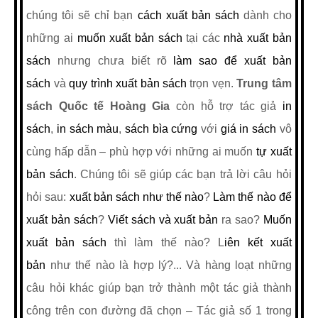
chúng tôi sẽ chỉ bạn
cách xuất bản sách
dành cho
những ai
muốn xuất bản sách
tại các
nhà xuất bản
sách
nhưng chưa biết rõ
làm sao để xuất bản
sách
và
quy trình xuất bản sách
trọn vẹn.
Trung tâm
sách Quốc tế Hoàng Gia
còn hỗ trợ tác giả
in
sách
,
in sách màu
,
sách bìa cứng
với
giá in sách
vô
cùng hấp dẫn – phù hợp với những ai muốn
tự xuất
bản sách
. Chúng tôi sẽ giúp các bạn trả lời câu hỏi
hỏi sau:
xuất bản sách như thế nào
?
Làm thế nào để
xuất bản sách
?
Viết sách và xuất bản
ra sao?
Muốn
xuất bản sách
thì làm thế nào?
L
iên kết xuất
bản
như thế nào là hợp lý?... Và hàng loạt những
câu hỏi khác giúp bạn trở thành một tác giả thành
công trên con đường đã chọn – Tác giả số 1 trong