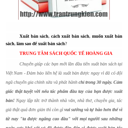
Xuất bản sách
,
cách xuất bản sách
,
muốn xuất bản
sách
,
làm sao để xuất bản sách
?
TRUNG TÂM SÁCH QUỐC TẾ HOÀNG GIA
Chuyên giúp các bạn mới lần đầu tiên xuất bản sách tại
Việt Nam - Đảm bảo liên hệ là xuất bản được ngay vì đã có đội
ngũ chuyên gia chỉnh sửa và phát hành
chỉ trong 30 ngày. Cảm
giác thật tuyệt vời nếu tác phẩm đầu tay của bạn được xuất
bản!
Ngay lập tức trở thành nhà văn, nhà thơ, chuyên gia, tác
giả thật quá đơn giản thì còn gì
vui sướng và tự hào hơn thế vì
từ nay "ta được ngẩng cao đầu" với mọi người sau những
ngày cực khổ vất vả đã được đền đáp vì được xuất bản tác