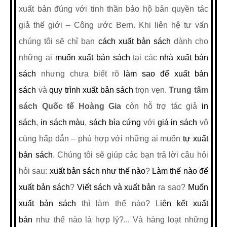
xuất bản đúng với tinh thần bảo hộ bản quyền tác
giả thế giới – Công ước Bern. Khi liên hệ tư vấn
chúng tôi sẽ chỉ bạn
cách xuất bản sách
dành cho
những ai
muốn xuất bản sách
tại các
nhà xuất bản
sách
nhưng chưa biết rõ
làm sao để xuất bản
sách
và
quy trình xuất bản sách
trọn vẹn.
Trung tâm
sách Quốc tế Hoàng Gia
còn hỗ trợ tác giả
in
sách
,
in sách màu
,
sách bìa cứng
với
giá in sách
vô
cùng hấp dẫn – phù hợp với những ai muốn
tự xuất
bản sách
. Chúng tôi sẽ giúp các bạn trả lời câu hỏi
hỏi sau:
xuất bản sách như thế nào
?
Làm thế nào để
xuất bản sách
?
Viết sách và xuất bản
ra sao?
Muốn
xuất bản sách
thì làm thế nào?
L
iên kết xuất
bản
như thế nào là hợp lý?... Và hàng loạt những