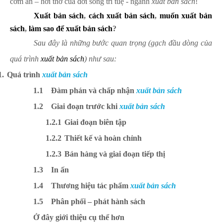
cơm ăn – hơi thở của đời sống trí tuệ - ngành
xuất bản sách
!
Xuất bản sách
,
cách xuất bản sách
,
muốn xuất bản
sách
,
làm sao để xuất bản sách
?
Sau đây là những bước quan trọng (gạch đầu dòng của
quá trình
xuất bản sách
) như sau:
1.
Quá trình
xuất bản sách
1.1
Đàm phán và chấp nhận
xuất bản sách
1.2
Giai đoạn trước khi
xuất bản sách
1.2.1
Giai đoạn biên tập
1.2.2
Thiết kế và hoàn chỉnh
1.2.3
Bán hàng và giai đoạn tiếp thị
1.3
In ấn
1.4
Thương hiệu tác phẩm
xuất bản sách
1.5
Phân phối – phát hành sách
Ở đây giới thiệu cụ thể hơn