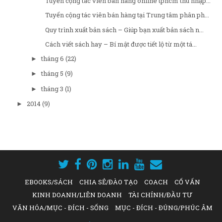
Tuyển cộng tác viên bán hàng online tphcm thu nhập...
Tuyển cộng tác viên bán hàng tại Trung tâm phân ph...
Quy trình xuất bản sách – Giúp bạn xuất bản sách n...
Cách viết sách hay – Bí mật được tiết lộ từ một tá...
tháng 6
(22)
►
tháng 5
(9)
►
tháng 3
(1)
►
2014
(9)
►
EBOOKS/SÁCH
CHIA SẺ/ĐÀO TẠO
COACH
CỐ VẤN
KINH DOANH/LIÊN DOANH
TÀI CHÍNH/ĐẦU TƯ
VĂN HÓA/MỤC - ĐÍCH - SỐNG
MỤC - ĐÍCH - ĐÚNG/PHÚC ÂM