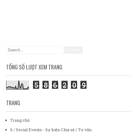
TỔNG SỐ LƯỢT XEM TRANG
5
8
6
2
0
9
TRANG
Trang chủ
S / Social Events - Sự kiện Chia sẻ / Tư vấn