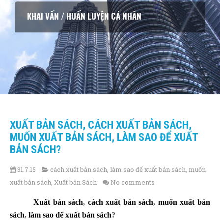
KHAI VẤN / HUẤN LUYỆN CÁ NHÂN
XUẤT BẢN SÁCH, CÁCH XUẤT BẢN SÁCH,
MUỐN XUẤT BẢN SÁCH, LÀM SAO ĐỂ XUẤT
BẢN SÁCH?
31.7.15
cách xuất bản sách
,
làm sao để xuất bản sách
,
muốn
xuất bản sách
,
Xuất bản Sách
No comments
Xuất bản sách
,
cách xuất bản sách
,
muốn xuất bản
sách
,
làm sao để xuất bản sách
?