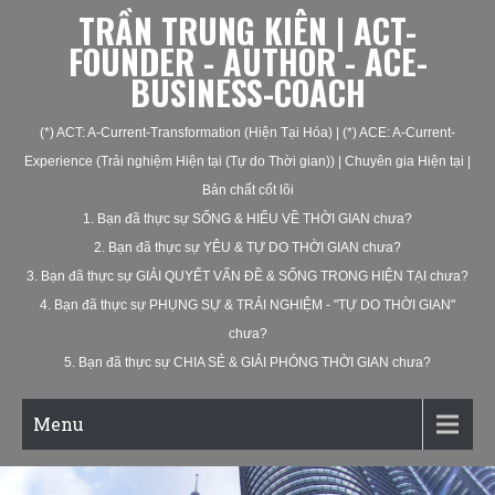
TRẦN TRUNG KIÊN | ACT-
FOUNDER - AUTHOR - ACE-
BUSINESS-COACH
(*) ACT: A-Current-Transformation (Hiện Tại Hóa) | (*) ACE: A-Current-
Experience (Trải nghiệm Hiện tại (Tự do Thời gian)) | Chuyên gia Hiện tại |
Bản chất cốt lõi
1. Bạn đã thực sự SỐNG & HIỂU VỀ THỜI GIAN chưa?
2. Bạn đã thực sự YÊU & TỰ DO THỜI GIAN chưa?
3. Bạn đã thực sự GIẢI QUYẾT VẤN ĐỀ & SỐNG TRONG HIỆN TẠI chưa?
4. Bạn đã thực sự PHỤNG SỰ & TRẢI NGHIỆM - "TỰ DO THỜI GIAN"
chưa?
5. Bạn đã thực sự CHIA SẺ & GIẢI PHÓNG THỜI GIAN chưa?
Menu