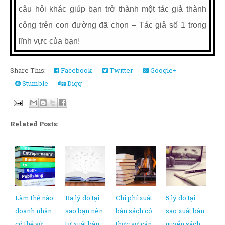
câu hỏi khác giúp bạn trở thành một tác giả thành
công trên con đường đã chọn – Tác giả số 1 trong
lĩnh vực của bạn!
Share This:
Facebook
Twitter
Google+
Stumble
Digg
Related Posts:
Làm thế nào
Ba lý do tại
Chi phí xuất
5 lý do tại
doanh nhân
sao bạn nên
bản sách có
sao xuất bản
có thể sử
tự xuất bản
thực sự cản
quyển sách