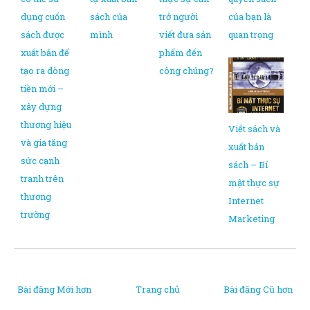
dụng cuốn
sách của
trở người
của bạn là
sách được
mình
viết đưa sản
quan trọng
xuất bản để
phẩm đến
tạo ra dòng
công chúng?
tiền mới –
xây dựng
thương hiệu
Viết sách và
và gia tăng
xuất bản
sức cạnh
sách – Bí
tranh trên
mật thực sự
thương
Internet
trường
Marketing
Bài đăng Mới hơn
Trang chủ
Bài đăng Cũ hơn