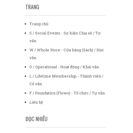
TRANG
Trang chủ
S / Social Events - Sự kiện Chia sẻ / Tư
vấn
W / Whole Store - Cửa hàng (Sách) / Học
vấn
O / Operational - Hoạt động / Khai vấn
L / Lifetime Membership - Thành viên /
Cố vấn
F / Foundation (Flows) - Tổ chức / Tự vấn
Liên hệ
ĐỌC NHIỀU