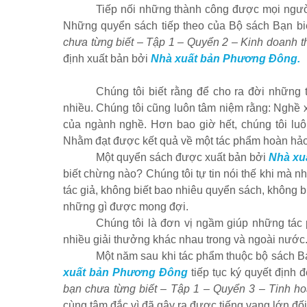
Tiếp nối những thành công được mọi người
Những quyển sách tiếp theo của Bộ sách Bạn biế
chưa từng biết – Tập 1 – Quyển 2 – Kinh doanh t
định xuất bản bởi
Nhà xuất bản Phương Đông.
Chúng tôi biết rằng để cho ra đời những t
nhiều. Chúng tôi cũng luôn tâm niệm rằng: Nghề xu
của ngành nghề. Hơn bao giờ hết, chúng tôi luô
Nhằm đạt được kết quả về một tác phẩm hoàn hảo
Một quyển sách được xuất bản bởi
Nhà xu
biết chừng nào? Chúng tôi tự tin nói thế khi mà 
tác giả, không biết bao nhiêu quyển sách, không b
những gì được mong đợi.
Chúng tôi là đơn vị ngầm giúp những tác
nhiều giải thưởng khác nhau trong và ngoài nước
Một năm sau khi tác phẩm thuộc bộ sách Bạn
xuất bản Phương Đông
tiếp tục ký quyết định 
bạn chưa từng biết – Tập 1 – Quyển 3 – Tinh h
cùng tâm đắc vì đã gây ra được tiếng vang lớn đố