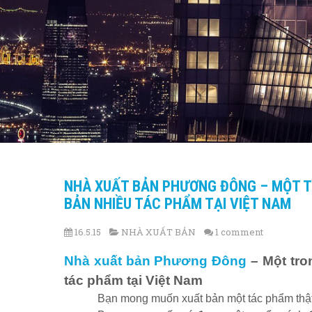
NHÀ XUẤT BẢN PHƯƠNG ĐÔNG – MỘT T
BẢN NHIỀU TÁC PHẨM TẠI VIỆT NAM
16.5.15
NHÀ XUẤT BẢN
1 comment
Nhà xuất bản Phương Đông
– Một tro
tác phẩm tại Việt Nam
Bạn mong muốn xuất bản một tác phẩm thậ