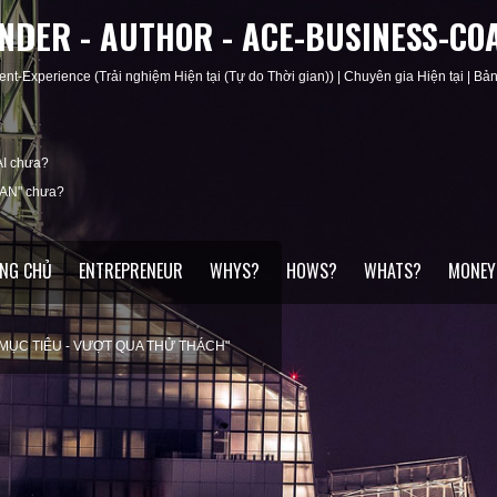
UNDER - AUTHOR - ACE-BUSINESS-CO
ent-Experience (Trải nghiệm Hiện tại (Tự do Thời gian)) | Chuyên gia Hiện tại | Bản 
I chưa?
IAN" chưa?
NG CHỦ
ENTREPRENEUR
WHYS?
HOWS?
WHATS?
MONEY
ỆN CÁ NHÂN
ĐÚNG MỤC ĐÍCH"