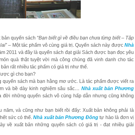
 bản quyển sách “
Bạn biết gì về điều bạn chưa từng biết – Tập
lai
” – Một tác phẩm vô cùng giá trị. Quyển sách này được
Nhà
m 2011 và đây là quyển sách đạt giải Sách được bạn đọc yêu
món quà thật tuyệt vời mà công chúng đã vinh danh cho tác
bản rất nhiều tác phẩm có giá trị như thế.
được gì cho bạn?
g quyển sách mà bạn hằng mơ ước. Là tác phẩm được viết ra
 năm và bề dày kinh nghiệm sâu sắc…
Nhà xuất bản Phương
 ra đời những quyển sách vô cùng hấp dẫn nhưng cũng không
u năm, và cũng như bạn biết rồi đấy: Xuất bản không phải là
hết sức có thể.
Nhà xuất bản Phương Đông
tự hào là đơn vị
y về xuất bản những quyển sách có giá trị - đạt nhiều giải