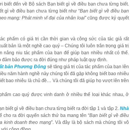
 biết đến về Bộ sách Bạn biết gì về điều bạn chưa từng biết.
t gì về điều bạn chưa từng biết như “
Bạn biết gì về điều bạn
heo mạng: Phát minh vĩ đại của nhân loại
” cũng được ký quyết
ác phẩm có giá trị cần thời gian và công sức của tác giả rất
ất bản là một nghề cao quý – Chúng tôi luôn trân trọng giá trị
n nâng niu tác phẩm của bạn để giúp bạn nhiều nhất có thể.
 đảm bảo được ra đời đúng như pháp luật quy định.
ất bản Phương Đông
sẽ tăng giá trị của tác phẩm của bạn lên
nhiều năm hành nghề này chúng tôi đã gặp không biết bao nhiêu
iết bao nhiêu là chủ đề… Và chúng tôi đã giúp họ vượt lên trên
 phẩm cao quý được vinh danh ở nhiều thể loại khác nhau, ở
.
 biết gì về điều bạn chưa từng biết ra đời tập 1 và tập 2.
Nhà
để cho ra đời quyển sách thứ ba mang tên “
Bạn biết gì về điều
oa kinh doanh theo mạng
”. Và đây là bộ sách mà chúng tôi vô
i với cộng đồng.