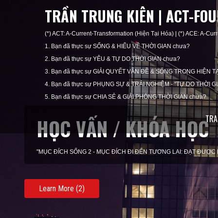
TRẦN TRUNG KIÊN | ACT-FO
(*) ACT: A-Current-Transformation (Hiện Tại Hóa) | (*) ACE: A-Curr
1. Bạn đã thực sự SỐNG & HIỂU VỀ THỜI GIAN chưa?
2. Bạn đã thực sự YÊU & TỰ DO THỜI GIAN chưa?
3. Bạn đã thực sự GIẢI QUYẾT VẤN ĐỀ & SỐNG TRONG HIỆN TẠ
4. Bạn đã thực sự PHỤNG SỰ & TRẢI NGHIỆM - "TỰ DO THỜI G
5. Bạn đã thực sự CHIA SẺ & GIẢI PHÓNG THỜI GIAN chưa?
TRA
KHAI VẤN / HUẤN LUY
"MỤC ĐÍCH SỐNG 3 - MỤC ĐÍCH TRONG HIỆN TẠI: SỐNG THEO 
Learn More (3)