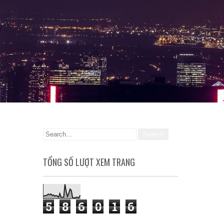
TỔNG SỐ LƯỢT XEM TRANG
5
8
6
0
1
6